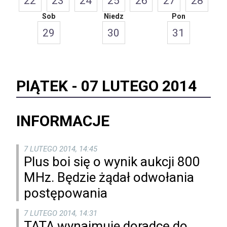
22
23
24
25
26
27
28
Sob
Niedz
Pon
29
30
31
PIĄTEK -
07 LUTEGO 2014
INFORMACJE
7 LUTEGO 2014, 14:45
Plus boi się o wynik aukcji 800
MHz. Będzie żądał odwołania
postępowania
7 LUTEGO 2014, 14:31
TATA wynajmuje doradcę do