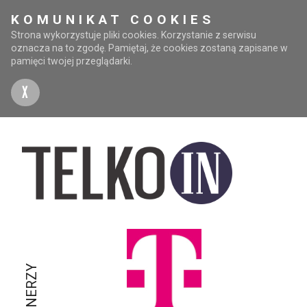
KOMUNIKAT COOKIES
Strona wykorzystuje pliki cookies. Korzystanie z serwisu
oznacza na to zgodę. Pamiętaj, że cookies zostaną zapisane w
pamięci twojej przeglądarki.
X
PARTNERZY