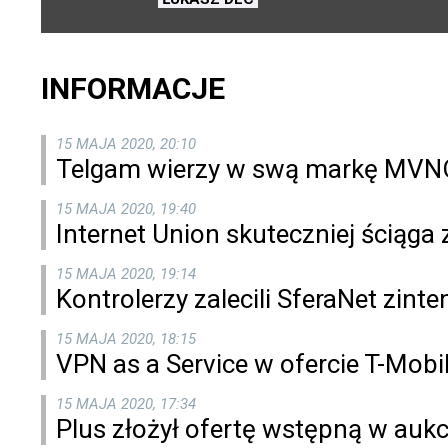
INFORMACJE
15 MAJA 2020, 20:10
Telgam wierzy w swą markę MVN
15 MAJA 2020, 19:40
Internet Union skuteczniej ściąga 
15 MAJA 2020, 19:14
Kontrolerzy zalecili SferaNet zin
15 MAJA 2020, 18:15
VPN as a Service w ofercie T-Mobi
15 MAJA 2020, 17:34
Plus złożył ofertę wstępną w aukc