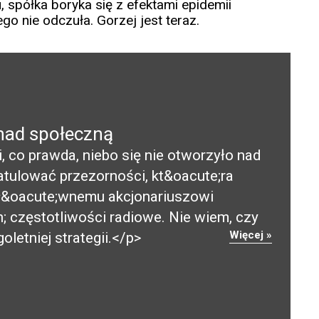
 spółka boryka się z efektami epidemii
go nie odczuła. Gorzej jest teraz.
nad społeczną
 co prawda, niebo się nie otworzyło nad
atulować przezorności, kt&oacute;ra
gł&oacute;wnemu akcjonariuszowi
 częstotliwości radiowe. Nie wiem, czy
Więcej »
oletniej strategii.</p>