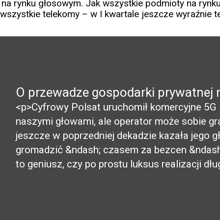
 na rynku głosowym. Jak wszystkie podmioty na rynku,
 wszystkie telekomy – w I kwartale jeszcze wyraźnie te
O przewadze gospodarki prywatnej 
<p>Cyfrowy Polsat uruchomił komercyjne 5G i,
naszymi głowami, ale operator może sobie gr
jeszcze w poprzedniej dekadzie kazała jego 
gromadzić &ndash; czasem za bezcen &ndash;
to geniusz, czy po prostu luksus realizacji dług