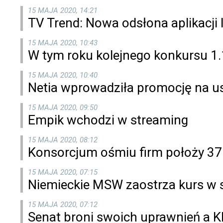
15 MAJA 2020, 14:21
TV Trend: Nowa odsłona aplikacji
15 MAJA 2020, 10:43
W tym roku kolejnego konkursu 1.
15 MAJA 2020, 10:40
Netia wprowadziła promocję na us
15 MAJA 2020, 09:50
Empik wchodzi w streaming
15 MAJA 2020, 08:12
Konsorcjum ośmiu firm położy 37 
15 MAJA 2020, 07:15
Niemieckie MSW zaostrza kurs w s
15 MAJA 2020, 07:12
Senat broni swoich uprawnień a K