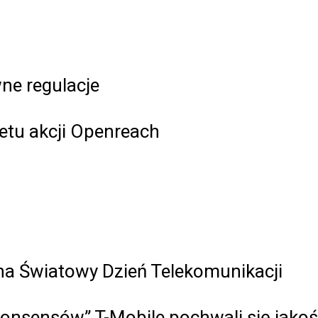
ne regulacje
etu akcji Openreach
na Światowy Dzień Telekomunikacji
onsensów” T-Mobile pochwali się jakośc