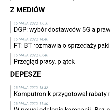
Z MEDIÓW
15 MAJA 2020, 17:50
DGP: wybór dostawców 5G a praw
15 MAJA 2020, 14:40
FT: BT rozmawia o sprzedaży paki
15 MAJA 2020, 07:40
Przegląd prasy, piątek
DEPESZE
15 MAJA 2020, 18:32
Komputronik przygotował rabaty 
15 MAJA 2020, 11:50
W nowej odsłonie kampanii „Bez n