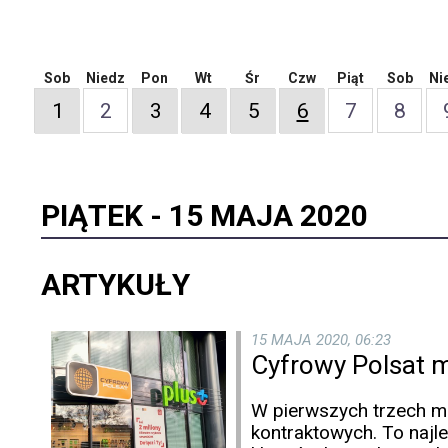
Sob
Niedz
Pon
Wt
Śr
Czw
Piąt
Sob
Ni
1
2
3
4
5
6
7
8
PIĄTEK -
15 MAJA 2020
ARTYKUŁY
15 MAJA 2020, 06:23
Cyfrowy Polsat m
W pierwszych trzech mi
kontraktowych. To najl