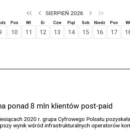
SIERPIEŃ 2026
edz
Pon
Wt
Śr
Czw
Piąt
Sob
Niedz
Pon
W
9
10
11
12
13
14
15
16
17
1
a ponad 8 mln klientów post-paid
esiącach 2020 r. grupa Cyfrowego Polsatu pozyskała
epszy wynik wśród infrastrukturalnych operatorów k