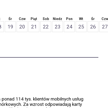
t
Śr
Czw
Piąt
Sob
Niedz
Pon
Wt
Śr
Cz
8
19
20
21
22
23
24
25
26
27
 ponad 114 tys. klientów mobilnych usług
omórkowych. Za wzrost odpowiadają karty