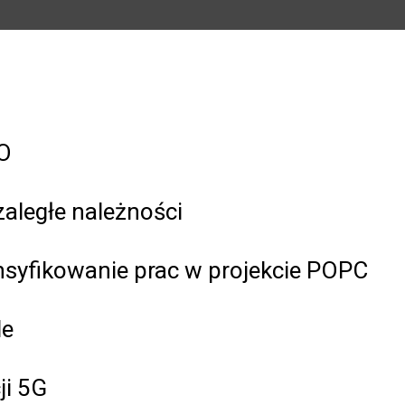
O
zaległe należności
tensyfikowanie prac w projekcie POPC
le
ji 5G