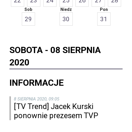
22
23
24
25
26
27
28
Sob
Niedz
Pon
29
30
31
SOBOTA -
08 SIERPNIA
2020
INFORMACJE
8 SIERPNIA 2020, 09:05
[TV Trend] Jacek Kurski
ponownie prezesem TVP