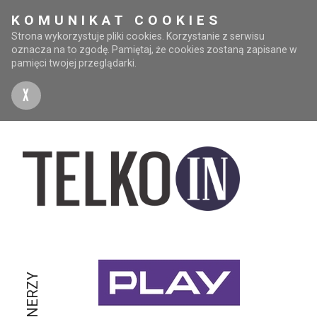
KOMUNIKAT COOKIES
Strona wykorzystuje pliki cookies. Korzystanie z serwisu
oznacza na to zgodę. Pamiętaj, że cookies zostaną zapisane w
pamięci twojej przeglądarki.
X
PARTNERZY