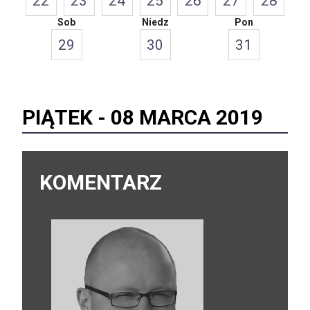
22
23
24
25
26
27
28
Sob
Niedz
Pon
29
30
31
PIĄTEK -
08 MARCA 2019
KOMENTARZ