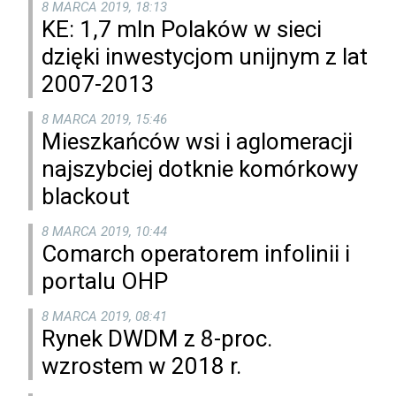
8 MARCA 2019, 18:13
KE: 1,7 mln Polaków w sieci
dzięki inwestycjom unijnym z lat
2007-2013
8 MARCA 2019, 15:46
Mieszkańców wsi i aglomeracji
najszybciej dotknie komórkowy
blackout
8 MARCA 2019, 10:44
Comarch operatorem infolinii i
portalu OHP
8 MARCA 2019, 08:41
Rynek DWDM z 8-proc.
wzrostem w 2018 r.