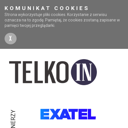
KOMUNIKAT COOKIES
Strona wykorzystuje pliki cookies. Korzystanie z serwisu
oznacza na to zgodę. Pamiętaj, że cookies zostaną zapisane w
pamięci twojej przeglądarki.
X
PARTNERZY