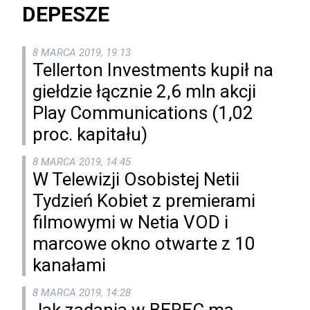
DEPESZE
8 MARCA 2019, 19:13
Tellerton Investments kupił na
giełdzie łącznie 2,6 mln akcji
Play Communications (1,02
proc. kapitału)
8 MARCA 2019, 14:45
W Telewizji Osobistej Netii
Tydzień Kobiet z premierami
filmowymi w Netia VOD i
marcowe okno otwarte z 10
kanałami
8 MARCA 2019, 14:28