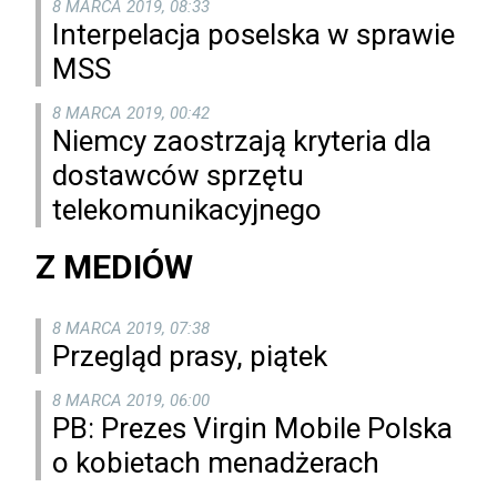
8 MARCA 2019, 08:33
Interpelacja poselska w sprawie
MSS
8 MARCA 2019, 00:42
Niemcy zaostrzają kryteria dla
dostawców sprzętu
telekomunikacyjnego
Z MEDIÓW
8 MARCA 2019, 07:38
Przegląd prasy, piątek
8 MARCA 2019, 06:00
PB: Prezes Virgin Mobile Polska
o kobietach menadżerach