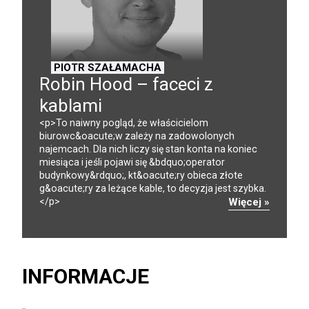
PIOTR SZAŁAMACHA
Robin Hood – faceci z
kablami
<p>To naiwny pogląd, że właścicielom
biurowc&oacute;w zależy na zadowolonych
najemcach. Dla nich liczy się stan konta na koniec
miesiąca i jeśli pojawi się &bdquo;operator
budynkowy&rdquo;, kt&oacute;ry obieca złote
g&oacute;ry za leżące kable, to decyzja jest szybka.
</p>
Więcej »
INFORMACJE