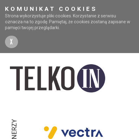
KOMUNIKAT COOKIES
Strona wykorzystuje pliki cookies. Korzystanie z serwisu
oznacza na to zgodę. Pamiętaj, że cookies zostaną zapisane w
pamięci twojej przeglądarki.
X
PARTNERZY