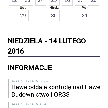
22
23
24
25
26
27
28
Sob
Niedz
Pon
29
30
31
NIEDZIELA -
14 LUTEGO
2016
INFORMACJE
13 LUTEGO 2016, 23:33
Hawe oddaje kontrolę nad Hawe
Budownictwo i ORSS
14 LUTEGO 2016, 16:42