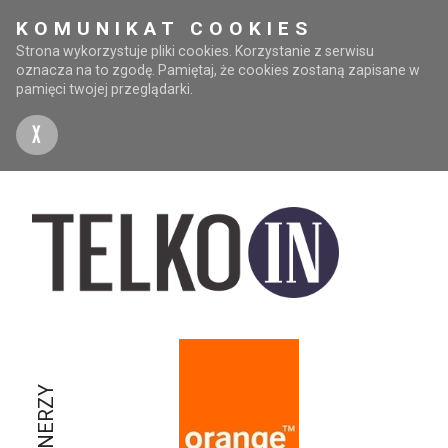
KOMUNIKAT COOKIES
Strona wykorzystuje pliki cookies. Korzystanie z serwisu
oznacza na to zgodę. Pamiętaj, że cookies zostaną zapisane w
pamięci twojej przeglądarki.
X
PARTNERZY