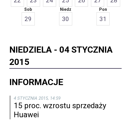
22
23
24
25
26
27
28
Sob
Niedz
Pon
29
30
31
NIEDZIELA -
04 STYCZNIA
2015
INFORMACJE
4 STYCZNIA 2015, 14:59
15 proc. wzrostu sprzedaży
Huawei