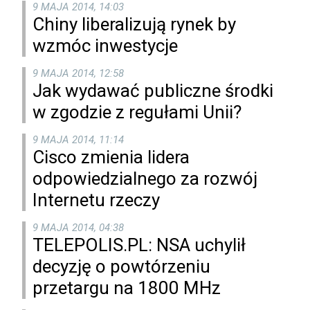
9 MAJA 2014, 14:03
Chiny liberalizują rynek by
wzmóc inwestycje
9 MAJA 2014, 12:58
Jak wydawać publiczne środki
w zgodzie z regułami Unii?
9 MAJA 2014, 11:14
Cisco zmienia lidera
odpowiedzialnego za rozwój
Internetu rzeczy
9 MAJA 2014, 04:38
TELEPOLIS.PL: NSA uchylił
decyzję o powtórzeniu
przetargu na 1800 MHz