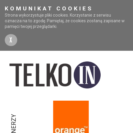
KOMUNIKAT COOKIES
Strona wykorzystuje pliki cookies. Korzystanie z serwisu
oznacza na to zgodę. Pamiętaj, że cookies zostaną zapisane w
pamięci twojej przeglądarki.
X
PARTNERZY