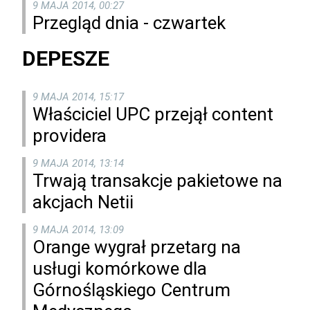
9 MAJA 2014, 00:27
Przegląd dnia - czwartek
DEPESZE
9 MAJA 2014, 15:17
Właściciel UPC przejął content
providera
9 MAJA 2014, 13:14
Trwają transakcje pakietowe na
akcjach Netii
9 MAJA 2014, 13:09
Orange wygrał przetarg na
usługi komórkowe dla
Górnośląskiego Centrum