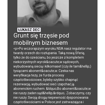
ŁUKASZ DEC
Grunt się trzęsie pod
mobilnym biznesem
<p>Po wczorajszym wyroku NSA nasz regulator ma
twardy orzech do rozłupania. Taką nową Sferię,
tylko że do sześcianu, bo jeszcze z kompletem
niekorzystnych wyrok&oacute;w sądowych,
wybudowaną siecią i kilkomaset (czy ile tam&hellip;)
tysiącami abonent&oacute;w. Czeka nas
weryfikacja tezy, że furda procesy
częstotliwościowe, byleby szybko chapnąć
rezerwację, wybudować sieć i zapchać ją
abonenckim ruchem. &ldquo;Bo abonent&oacute;w
nie ruszy żaden sąd&hellip;&rdquo;. Zobaczymy, czy
nie ruszy. Swoją drogą niepewność dysponowania
częstotliwościami w Polsce jest zatrważająca i