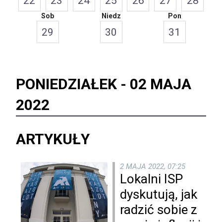
22
23
24
25
26
27
28
Sob
Niedz
Pon
29
30
31
PONIEDZIAŁEK -
02 MAJA
2022
ARTYKUŁY
2 MAJA 2022, 07:25
Lokalni ISP
dyskutują, jak
radzić sobie z