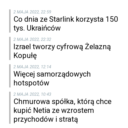
2 MAJA 2022, 22:59
Co dnia ze Starlink korzysta 150
tys. Ukraińców
2 MAJA 2022, 22:32
Izrael tworzy cyfrową Żelazną
Kopułę
2 MAJA 2022, 12:14
Więcej samorządowych
hotspotów
2 MAJA 2022, 10:43
Chmurowa spółka, którą chce
kupić Netia ze wzrostem
przychodów i stratą