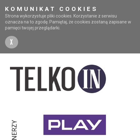
KOMUNIKAT COOKIES
Strona wykorzystuje pliki cookies. Korzystanie z serwisu
oznacza na to zgodę. Pamiętaj, że cookies zostaną zapisane w
pamięci twojej przeglądarki.
X
PARTNERZY