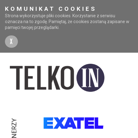
KOMUNIKAT COOKIES
Strona wykorzystuje pliki cookies. Korzystanie z serwisu
oznacza na to zgodę. Pamiętaj, że cookies zostaną zapisane w
pamięci twojej przeglądarki.
X
PARTNERZY