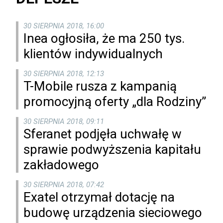
30 SIERPNIA 2018, 16:00
Inea ogłosiła, że ma 250 tys.
klientów indywidualnych
30 SIERPNIA 2018, 12:13
T-Mobile rusza z kampanią
promocyjną oferty „dla Rodziny”
30 SIERPNIA 2018, 09:11
Sferanet podjęła uchwałę w
sprawie podwyższenia kapitału
zakładowego
30 SIERPNIA 2018, 07:42
Exatel otrzymał dotację na
budowę urządzenia sieciowego