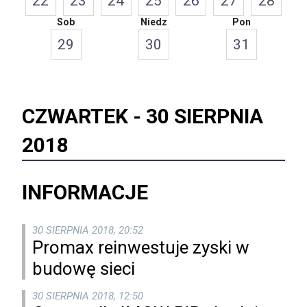
22
23
24
25
26
27
28
Sob
Niedz
Pon
29
30
31
CZWARTEK -
30 SIERPNIA
2018
INFORMACJE
30 SIERPNIA 2018, 20:52
Promax reinwestuje zyski w
budowę sieci
30 SIERPNIA 2018, 12:50