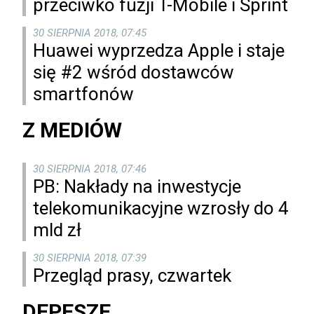
przeciwko fuzji T-Mobile i Sprint
30 SIERPNIA 2018, 07:45
Huawei wyprzedza Apple i staje
się #2 wśród dostawców
smartfonów
Z MEDIÓW
30 SIERPNIA 2018, 07:46
PB: Nakłady na inwestycje
telekomunikacyjne wzrosły do 4
mld zł
30 SIERPNIA 2018, 07:39
Przegląd prasy, czwartek
DEPESZE