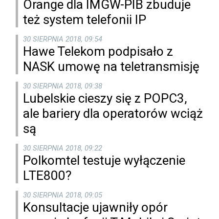
Orange dla IMGW-PIB zbuduje
też system telefonii IP
30 SIERPNIA 2018, 09:54
Hawe Telekom podpisało z
NASK umowę na teletransmisję
30 SIERPNIA 2018, 09:38
Lubelskie cieszy się z POPC3,
ale bariery dla operatorów wciąż
są
30 SIERPNIA 2018, 09:22
Polkomtel testuje wyłączenie
LTE800?
30 SIERPNIA 2018, 09:05
Konsultacje ujawniły opór