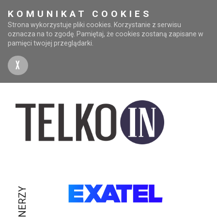
KOMUNIKAT COOKIES
Strona wykorzystuje pliki cookies. Korzystanie z serwisu
oznacza na to zgodę. Pamiętaj, że cookies zostaną zapisane w
pamięci twojej przeglądarki.
X
PARTNERZY