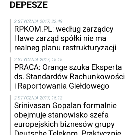
DEPESZE
2 STYCZNIA 2017, 22:49
RPKOM.PL: według zarządcy
Hawe zarząd spółki nie ma
realneg planu restrukturyzacji
2 STYCZNIA 2017, 15:15
PRACA: Orange szuka Eksperta
ds. Standardów Rachunkowości
i Raportowania Giełdowego
2 STYCZNIA 2017, 15:12
Srinivasan Gopalan formalnie
obejmuje stanowisko szefa
europejskich biznesów grupy
Deutsche Telekom. Praktycznie