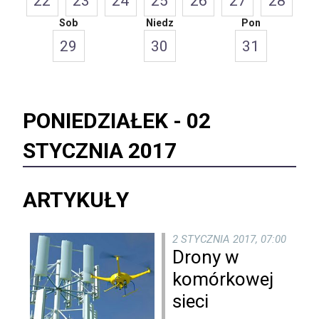
22
23
24
25
26
27
28
Sob
Niedz
Pon
29
30
31
PONIEDZIAŁEK -
02
STYCZNIA 2017
ARTYKUŁY
2 STYCZNIA 2017, 07:00
Drony w
komórkowej
sieci