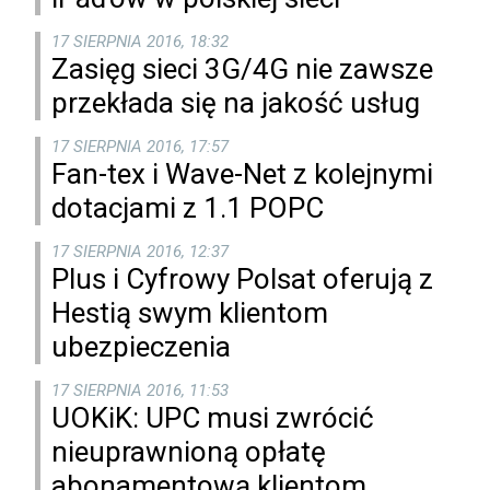
17 SIERPNIA 2016, 18:32
Zasięg sieci 3G/4G nie zawsze
przekłada się na jakość usług
17 SIERPNIA 2016, 17:57
Fan-tex i Wave-Net z kolejnymi
dotacjami z 1.1 POPC
17 SIERPNIA 2016, 12:37
Plus i Cyfrowy Polsat oferują z
Hestią swym klientom
ubezpieczenia
17 SIERPNIA 2016, 11:53
UOKiK: UPC musi zwrócić
nieuprawnioną opłatę
abonamentową klientom