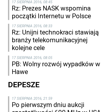
17 SIERPNIA 2016, 08:45
Rz: Prezes NASK wspomina
początki Internetu w Polsce
17 SIERPNIA 2016, 08:33
Rz: Unijni technokraci stawiają
branży telekomunikacyjnej
kolejne cele
17 SIERPNIA 2016, 08:05
PB: Wolny rozwój wypadków w
Hawe
DEPESZE
17 SIERPNIA 2016, 21:59
Po pierwszym dniu aukcji