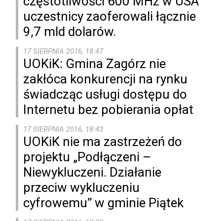
częstotliwości 600 MHz w USA
uczestnicy zaoferowali łącznie
9,7 mld dolarów.
17 SIERPNIA 2016, 18:47
UOKiK: Gmina Zagórz nie
zakłóca konkurencji na rynku
świadcząc usługi dostępu do
Internetu bez pobierania opłat
17 SIERPNIA 2016, 18:43
UOKiK nie ma zastrzeżeń do
projektu „Podłączeni –
Niewykluczeni. Działanie
przeciw wykluczeniu
cyfrowemu” w gminie Piątek