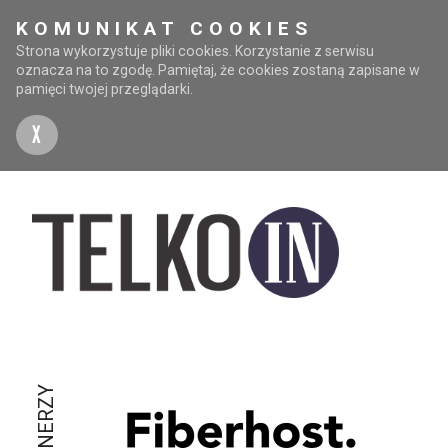
KOMUNIKAT COOKIES
Strona wykorzystuje pliki cookies. Korzystanie z serwisu
oznacza na to zgodę. Pamiętaj, że cookies zostaną zapisane w
pamięci twojej przeglądarki.
X
PARTNERZY