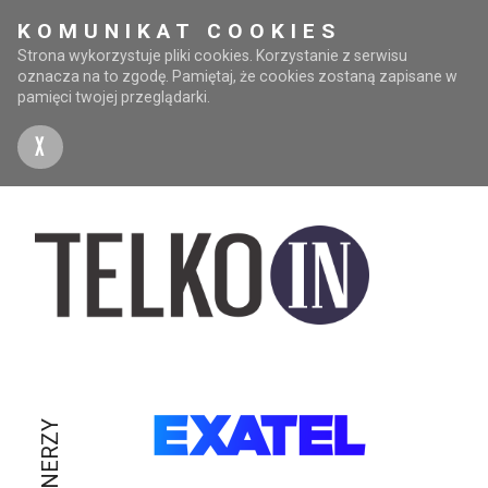
KOMUNIKAT COOKIES
Strona wykorzystuje pliki cookies. Korzystanie z serwisu
oznacza na to zgodę. Pamiętaj, że cookies zostaną zapisane w
pamięci twojej przeglądarki.
X
PARTNERZY