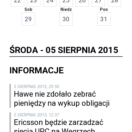
22
23
24
25
26
27
28
Sob
Niedz
Pon
29
30
31
ŚRODA -
05 SIERPNIA 2015
INFORMACJE
5 SIERPNIA 2015, 20:50
Hawe nie zdołało zebrać
pieniędzy na wykup obligacji
5 SIERPNIA 2015, 12:37
Ericsson będzie zarzadzać
siecią UPC na Węgrzech