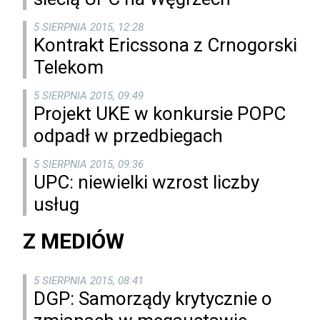
5 SIERPNIA 2015, 12:28
Kontrakt Ericssona z Crnogorski
Telekom
5 SIERPNIA 2015, 09:49
Projekt UKE w konkursie POPC
odpadł w przedbiegach
5 SIERPNIA 2015, 09:36
UPC: niewielki wzrost liczby
usług
Z MEDIÓW
5 SIERPNIA 2015, 08:41
DGP: Samorządy krytycznie o