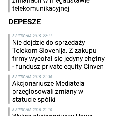
zmianach w megaustawie
telekomunikacyjnej
DEPESZE
5 SIERPNIA 2015, 22:11
Nie dojdzie do sprzedaży
Telekom Slovenija. Z zakupu
firmy wycofał się jedyny chętny
- fundusz private equity Cinven
5 SIERPNIA 2015, 21:36
Akcjonariusze Mediatela
przegłosowali zmiany w
statucie spółki
5 SIERPNIA 2015, 21:10