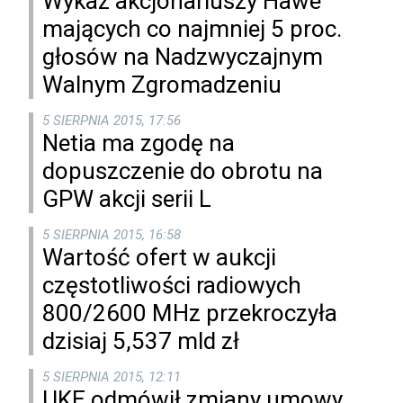
Wykaz akcjonariuszy Hawe
mających co najmniej 5 proc.
głosów na Nadzwyczajnym
Walnym Zgromadzeniu
5 SIERPNIA 2015, 17:56
Netia ma zgodę na
dopuszczenie do obrotu na
GPW akcji serii L
5 SIERPNIA 2015, 16:58
Wartość ofert w aukcji
częstotliwości radiowych
800/2600 MHz przekroczyła
dzisiaj 5,537 mld zł
5 SIERPNIA 2015, 12:11
UKE odmówił zmiany umowy