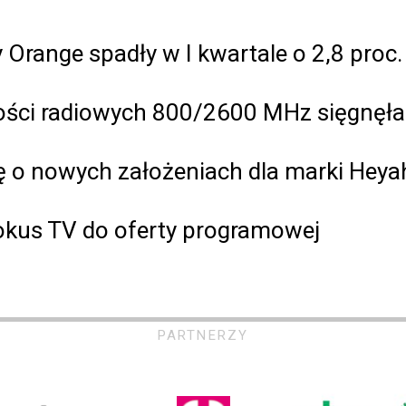
Orange spadły w I kwartale o 2,8 proc.
ości radiowych 800/2600 MHz sięgnęła d
ę o nowych założeniach dla marki Heya
okus TV do oferty programowej
PARTNERZY