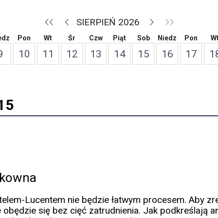
SIERPIEŃ 2026
edz
Pon
Wt
Śr
Czw
Piąt
Sob
Niedz
Pon
W
9
10
11
12
13
14
15
16
17
1
15
zykowna
atelem-Lucentem nie będzie łatwym procesem. Aby zr
 obędzie się bez cięć zatrudnienia. Jak podkreślają an