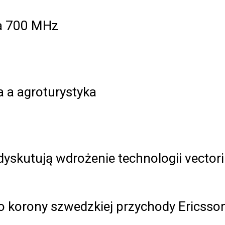
ja 700 MHz
a a agroturystyka
 dyskutują wdrożenie technologii vector
o korony szwedzkiej przychody Ericssona