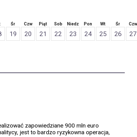
t
Śr
Czw
Piąt
Sob
Niedz
Pon
Wt
Śr
Cz
8
19
20
21
22
23
24
25
26
27
ealizować zapowiedziane 900 mln euro
alitycy, jest to bardzo ryzykowna operacja,