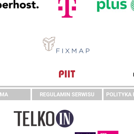
AMA
REGULAMIN SERWISU
POLITYKA