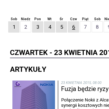
Sob
Niedz
Pon
Wt
Śr
Czw
Piąt
Sob
Ni
1
2
3
4
5
6
7
8
CZWARTEK -
23 KWIETNIA 20
ARTYKUŁY
23 KWIETNIA 2015, 08:00
Fuzja będzie ry
Połączenie Nokii z Alc
synergii kosztowych nie