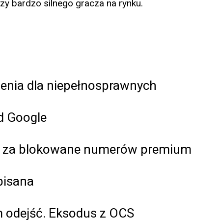
rzy bardzo silnego gracza na rynku.
enia dla niepełnosprawnych
od Google
ne za blokowane numerów premium
pisana
m odejść. Eksodus z OCS