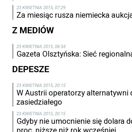
23 KWIETNIA 2015, 07:29
Za miesiąc rusza niemiecka aukc
Z MEDIÓW
23 KWIETNIA 2015, 08:54
Gazeta Olsztyńska: Sieć regionaln
DEPESZE
23 KWIETNIA 2015, 20:15
W Austrii operatorzy alternatywni
zasiedziałego
23 KWIETNIA 2015, 20:15
Gdyby nie umocnienie się dolara d
proc. niższe niż rok wcześniej