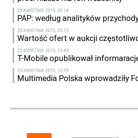
23 KWIETNIA 2015, 20:14
PAP: według analityków przychody 
23 KWIETNIA 2015, 20:13
Wartość ofert w aukcji częstotliw
23 KWIETNIA 2015, 15:43
T-Mobile opublikował informaracj
23 KWIETNIA 2015, 12:29
Multimedia Polska wprowadziły F