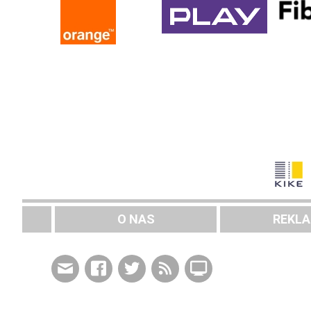
O NAS
REKL