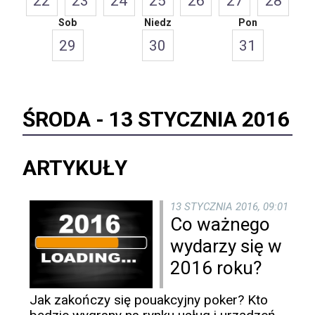
22
23
24
25
26
27
28
Sob
Niedz
Pon
29
30
31
ŚRODA -
13 STYCZNIA 2016
ARTYKUŁY
13 STYCZNIA 2016, 09:01
Co ważnego
wydarzy się w
2016 roku?
Jak zakończy się pouakcyjny poker? Kto