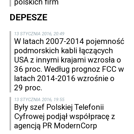
polskich firm
DEPESZE
13 STYCZNIA 2016, 20:49
W latach 2007-2014 pojemność
podmorskich kabli łączących
USA z innymi krajami wzrosła o
36 proc. Według prognoz FCC w
latach 2014-2016 wzrośnie o
29 proc.
13 STYCZNIA 2016, 19:55
Były szef Polskiej Telefonii
Cyfrowej podjął współpracę z
agencją PR ModernCorp