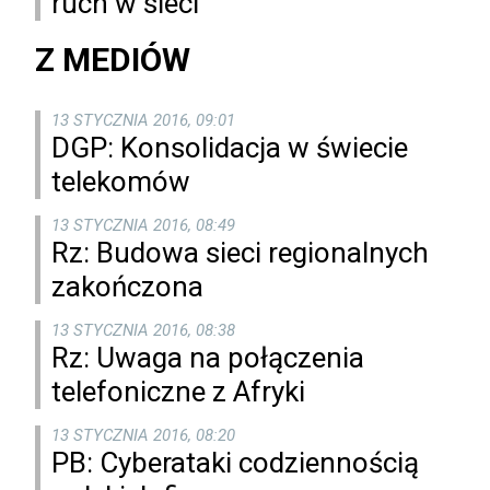
ruch w sieci
Z MEDIÓW
13 STYCZNIA 2016, 09:01
DGP: Konsolidacja w świecie
telekomów
13 STYCZNIA 2016, 08:49
Rz: Budowa sieci regionalnych
zakończona
13 STYCZNIA 2016, 08:38
Rz: Uwaga na połączenia
telefoniczne z Afryki
13 STYCZNIA 2016, 08:20
PB: Cyberataki codziennością