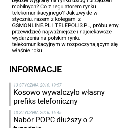
będzie wygrany na rynku usług i urządzeń
mobilnych? Co z regulatorem rynku
telekomunikacyjnego? Jak zwykle w
styczniu, razem z kolegami z
GSMONLINE.PL i TELEPOLIS.PL, próbujemy
przewidzieć najważniejsze i najciekawsze
wydarzenia na polskim rynku
telekomunikacyjnym w rozpoczynającym się
właśnie roku.
INFORMACJE
13 STYCZNIA 2016, 19:57
Kosowo wywalczyło własny
prefiks telefoniczny
13 STYCZNIA 2016, 16:45
Nabór POPC dłuższy o 2