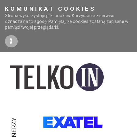
KOMUNIKAT COOKIES
Strona wykorzystuje pliki cookies. Korzystanie z serwisu
oznacza na to zgodę. Pamiętaj, że cookies zostaną zapisane w
pamięci twojej przeglądarki.
X
PARTNERZY