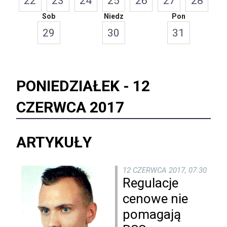
22
23
24
25
26
27
28
Sob
Niedz
Pon
29
30
31
PONIEDZIAŁEK -
12
CZERWCA 2017
ARTYKUŁY
12 CZERWCA 2017, 07:30
Regulacje
cenowe nie
pomagają