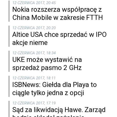
12 CZERWCA 2017, 20:45
Nokia rozszerza współpracę z
China Mobile w zakresie FTTH
12 CZERWCA 2017, 20:20
Altice USA chce sprzedać w IPO
akcje nieme
12 CZERWCA 2017, 18:34
UKE może wystawić na
sprzedaż pasmo 2 GHz
12 CZERWCA 2017, 18:11
ISBNews: Giełda dla Playa to
ciągle tylko jedna z opcji
12 CZERWCA 2017, 17:19
Sąd za likwidacją Hawe. Zarząd