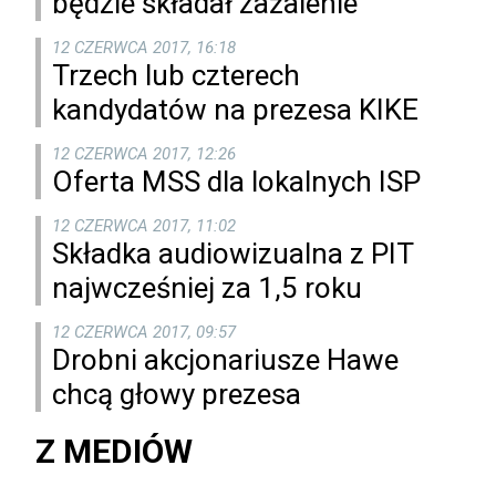
będzie składał zażalenie
12 CZERWCA 2017, 16:18
Trzech lub czterech
kandydatów na prezesa KIKE
12 CZERWCA 2017, 12:26
Oferta MSS dla lokalnych ISP
12 CZERWCA 2017, 11:02
Składka audiowizualna z PIT
najwcześniej za 1,5 roku
12 CZERWCA 2017, 09:57
Drobni akcjonariusze Hawe
chcą głowy prezesa
Z MEDIÓW