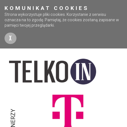
KOMUNIKAT COOKIES
Strona wykorzystuje pliki cookies. Korzystanie z serwisu
oznacza na to zgodę. Pamiętaj, że cookies zostaną zapisane w
pamięci twojej przeglądarki.
X
PARTNERZY