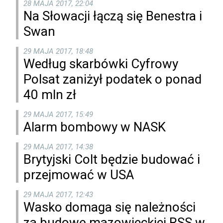
28 MAJA 2017, 22:04
Na Słowacji łączą się Benestra i
Swan
29 MAJA 2017, 18:48
Według skarbówki Cyfrowy
Polsat zaniżył podatek o ponad
40 mln zł
29 MAJA 2017, 15:49
Alarm bombowy w NASK
29 MAJA 2017, 14:38
Brytyjski Colt będzie budować i
przejmować w USA
29 MAJA 2017, 12:43
Wasko domaga się należności
za budowę mazowieckiej RSS w