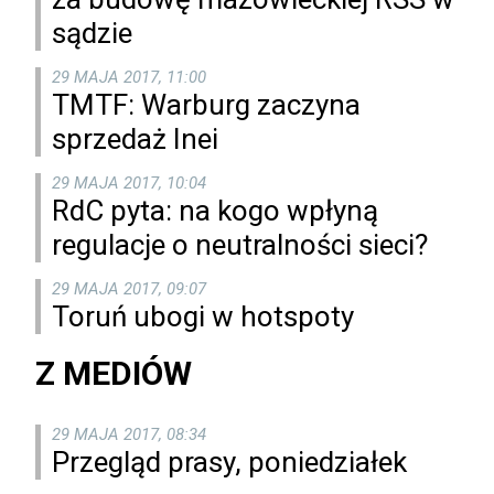
sądzie
29 MAJA 2017, 11:00
TMTF: Warburg zaczyna
sprzedaż Inei
29 MAJA 2017, 10:04
RdC pyta: na kogo wpłyną
regulacje o neutralności sieci?
29 MAJA 2017, 09:07
Toruń ubogi w hotspoty
Z MEDIÓW
29 MAJA 2017, 08:34
Przegląd prasy, poniedziałek