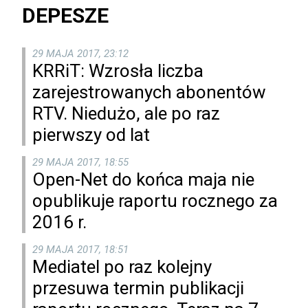
DEPESZE
29 MAJA 2017, 23:12
KRRiT: Wzrosła liczba
zarejestrowanych abonentów
RTV. Niedużo, ale po raz
pierwszy od lat
29 MAJA 2017, 18:55
Open-Net do końca maja nie
opublikuje raportu rocznego za
2016 r.
29 MAJA 2017, 18:51
Mediatel po raz kolejny
przesuwa termin publikacji