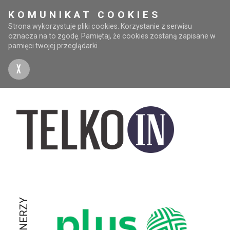
KOMUNIKAT COOKIES
Strona wykorzystuje pliki cookies. Korzystanie z serwisu
oznacza na to zgodę. Pamiętaj, że cookies zostaną zapisane w
pamięci twojej przeglądarki.
X
PARTNERZY