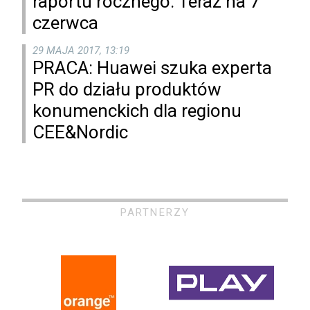
raportu rocznego. Teraz na 7
czerwca
29 MAJA 2017, 13:19
PRACA: Huawei szuka experta
PR do działu produktów
konumenckich dla regionu
CEE&Nordic
PARTNERZY