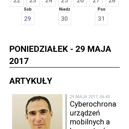
22
23
24
25
26
27
28
Sob
Niedz
Pon
29
30
31
PONIEDZIAŁEK -
29 MAJA
2017
ARTYKUŁY
29 MAJA 2017, 06:45
Cyberochrona
urządzeń
mobilnych a