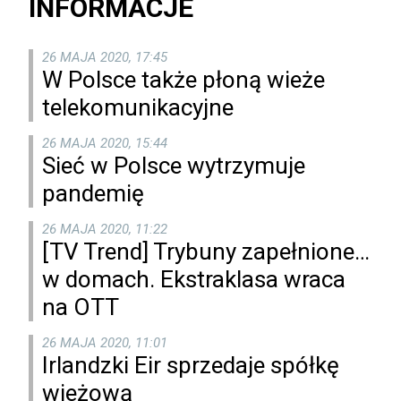
INFORMACJE
26 MAJA 2020, 17:45
W Polsce także płoną wieże
telekomunikacyjne
26 MAJA 2020, 15:44
Sieć w Polsce wytrzymuje
pandemię
26 MAJA 2020, 11:22
[TV Trend] Trybuny zapełnione…
w domach. Ekstraklasa wraca
na OTT
26 MAJA 2020, 11:01
Irlandzki Eir sprzedaje spółkę
wieżową