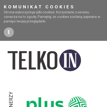
KOMUNIKAT COOKIES
Strona wykorzystuje pliki cookies. Korzystanie z serwisu
oznacza na to zgodę. Pamiętaj, że cookies zostaną zapisane w
pamięci twojej przeglądarki.
X
PARTNERZY