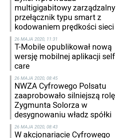
multigigabitowy zarządzalny
przełącznik typu smart z
kodowaniem prędkości sieci
26 MAJA 2020, 11:31
T-Mobile opublikował nową
wersję mobilnej aplikacji self
care
26 MAJA 2020, 08:45
NWZA Cyfrowego Polsatu
zaaprobowało silniejszą rolę
Zygmunta Solorza w
desygnowaniu władz spółki
26 MAJA 2020, 08:43
W akcjonariacie Cyfrowego