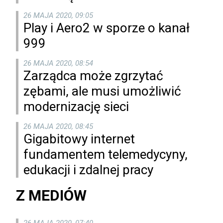
26 MAJA 2020, 09:05
Play i Aero2 w sporze o kanał
999
26 MAJA 2020, 08:54
Zarządca może zgrzytać
zębami, ale musi umożliwić
modernizację sieci
26 MAJA 2020, 08:45
Gigabitowy internet
fundamentem telemedycyny,
edukacji i zdalnej pracy
Z MEDIÓW