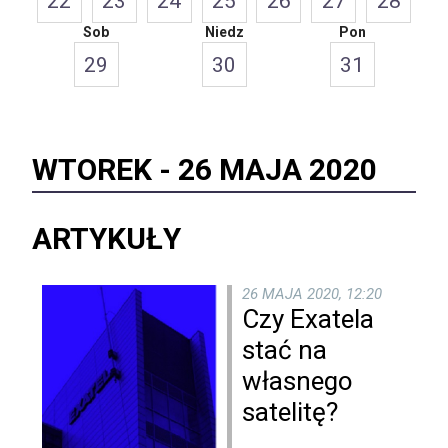
22
23
24
25
26
27
28
Sob
Niedz
Pon
29
30
31
WTOREK -
26 MAJA 2020
ARTYKUŁY
26 MAJA 2020, 12:20
Czy Exatela
stać na
własnego
satelitę?