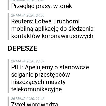
26 MAJA 2020, 07:40
Przegląd prasy, wtorek
26 MAJA 2020, 07:00
Reuters: Łotwa uruchomi
mobilną aplikację do śledzenia
kontaktów koronawirusowych
DEPESZE
26 MAJA 2020, 20:59
PIIT: Apelujemy o stanowcze
ściganie przestępców
niszczących maszty
telekomunikacyjne
26 MAJA 2020, 11:42
Zyxel wprowadza