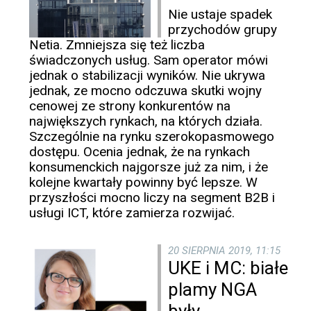
Nie ustaje spadek
przychodów grupy
Netia. Zmniejsza się też liczba
świadczonych usług. Sam operator mówi
jednak o stabilizacji wyników. Nie ukrywa
jednak, ze mocno odczuwa skutki wojny
cenowej ze strony konkurentów na
największych rynkach, na których działa.
Szczególnie na rynku szerokopasmowego
dostępu. Ocenia jednak, że na rynkach
konsumenckich najgorsze już za nim, i że
kolejne kwartały powinny być lepsze. W
przyszłości mocno liczy na segment B2B i
usługi ICT, które zamierza rozwijać.
20 SIERPNIA 2019, 11:15
UKE i MC: białe
plamy NGA