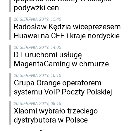
podywżki cen
20 SIERPNIA 2019, 15:45
Radosław Kędzia wiceprezesem
Huawei na CEE i kraje nordyckie
20 SIERPNIA 2019, 14:05
DT uruchomi usługę
MagentaGaming w chmurze
20 SIERPNIA 2019, 10:10
Grupa Orange operatorem
systemu VoIP Poczty Polskiej
20 SIERPNIA 2019, 08:15
Xiaomi wybrało trzeciego
dystrybutora w Polsce