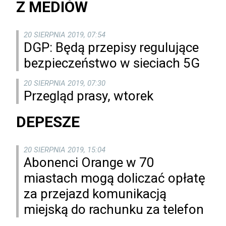
Z MEDIÓW
20 SIERPNIA 2019, 07:54
DGP: Będą przepisy regulujące
bezpieczeństwo w sieciach 5G
20 SIERPNIA 2019, 07:30
Przegląd prasy, wtorek
DEPESZE
20 SIERPNIA 2019, 15:04
Abonenci Orange w 70
miastach mogą doliczać opłatę
za przejazd komunikacją
miejską do rachunku za telefon