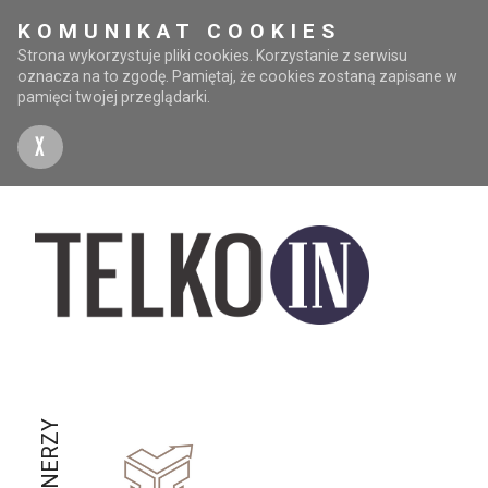
KOMUNIKAT COOKIES
Strona wykorzystuje pliki cookies. Korzystanie z serwisu
oznacza na to zgodę. Pamiętaj, że cookies zostaną zapisane w
pamięci twojej przeglądarki.
X
PARTNERZY