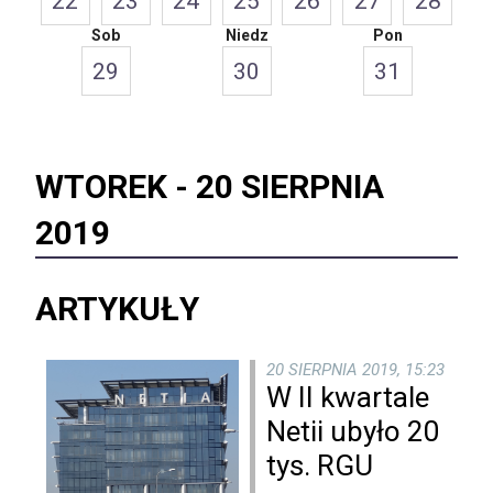
22
23
24
25
26
27
28
Sob
Niedz
Pon
29
30
31
WTOREK -
20 SIERPNIA
2019
ARTYKUŁY
20 SIERPNIA 2019, 15:23
W II kwartale
Netii ubyło 20
tys. RGU