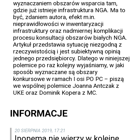
wyznaczaniem obszarów wsparcia tam,
gdzie już istnieje infrastruktura NGA. Ma to
być, zdaniem autora, efekt m.in.
nieprawidłowości w inwentaryzacji
infrastruktury oraz nadmiernej komplikacji
procesu konsultacji obszarów białych NGA.
Artykuł przedstawia sytuację niezgodną z
rzeczywistością i jest subiektywną opinią
jednego przedsiębiorcy. Dlatego w niniejszej
polemice po raz kolejny wyjaśniamy, w jaki
sposób wyznaczane są obszary
konkursowe w ramach I osi PO PC – piszą
we wspólnej polemice Joanna Antczak z
UKE oraz Dominik Kopera z MC.
INFORMACJE
20 SIERPNIA 2019, 17:21
Ipopema nie wierzy w kolejne