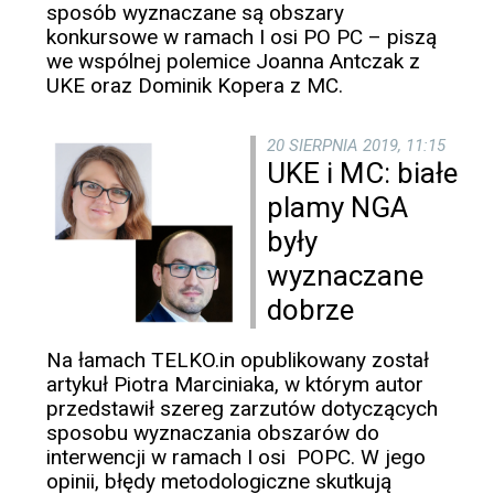
sposób wyznaczane są obszary
konkursowe w ramach I osi PO PC – piszą
we wspólnej polemice Joanna Antczak z
UKE oraz Dominik Kopera z MC.
20 SIERPNIA 2019, 11:15
UKE i MC: białe
plamy NGA
były
wyznaczane
dobrze
Na łamach TELKO.in opublikowany został
artykuł Piotra Marciniaka, w którym autor
przedstawił szereg zarzutów dotyczących
sposobu wyznaczania obszarów do
interwencji w ramach I osi POPC. W jego
opinii, błędy metodologiczne skutkują