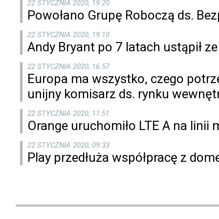
22 STYCZNIA 2020, 19:20
Powołano Grupę Roboczą ds. Bezpi
22 STYCZNIA 2020, 19:10
Andy Bryant po 7 latach ustąpił 
22 STYCZNIA 2020, 16:57
Europa ma wszystko, czego potrze
unijny komisarz ds. rynku wewnęt
22 STYCZNIA 2020, 11:51
Orange uruchomiło LTE A na linii
22 STYCZNIA 2020, 09:33
Play przedłuża współpracę z d