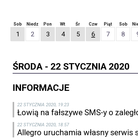
Sob
Niedz
Pon
Wt
Śr
Czw
Piąt
Sob
Ni
1
2
3
4
5
6
7
8
ŚRODA -
22 STYCZNIA 2020
INFORMACJE
22 STYCZNIA 2020, 19:23
Łowią na fałszywe SMS-y o zaleg
22 STYCZNIA 2020, 18:57
Allegro uruchamia własny serwis