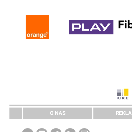
O NAS
REKL