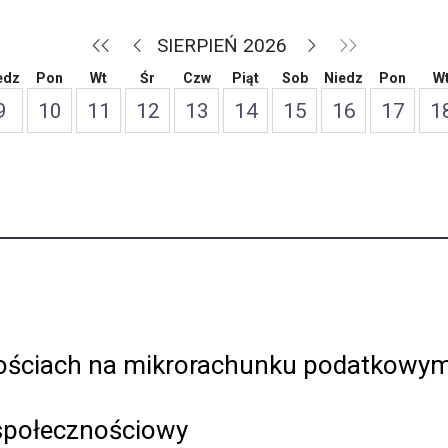
SIERPIEŃ 2026
edz
Pon
Wt
Śr
Czw
Piąt
Sob
Niedz
Pon
W
9
10
11
12
13
14
15
16
17
1
łościach na mikrorachunku podatkowy
 społecznościowy