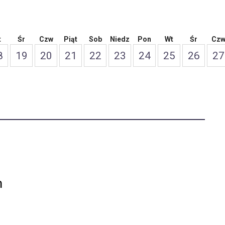
t
Śr
Czw
Piąt
Sob
Niedz
Pon
Wt
Śr
Cz
8
19
20
21
22
23
24
25
26
27
m