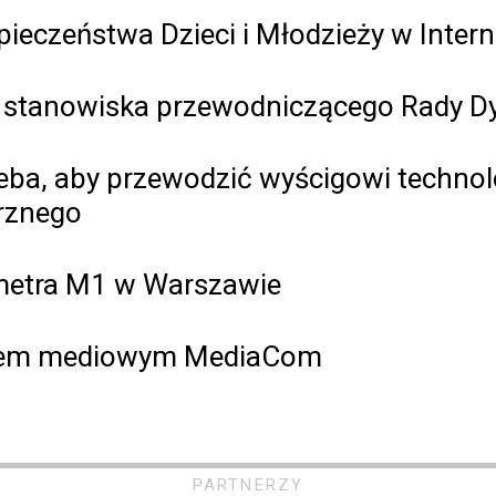
eczeństwa Dzieci i Młodzieży w Intern
ze stanowiska przewodniczącego Rady Dy
ba, aby przewodzić wyścigowi technolog
rznego
 metra M1 w Warszawie
omem mediowym MediaCom
PARTNERZY