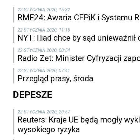
22 STYCZNIA 2020, 15:32
RMF24: Awaria CEPiK i Systemu 
22 STYCZNIA 2020, 11:15
NYT: Iliad chce by sąd unieważnił
22 STYCZNIA 2020, 08:54
Radio Zet: Minister Cyfryzacji zap
22 STYCZNIA 2020, 07:41
Przegląd prasy, środa
DEPESZE
22 STYCZNIA 2020, 20:57
Reuters: Kraje UE będą mogły wyk
wysokiego ryzyka