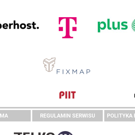
AMA
REGULAMIN SERWISU
POLITYKA