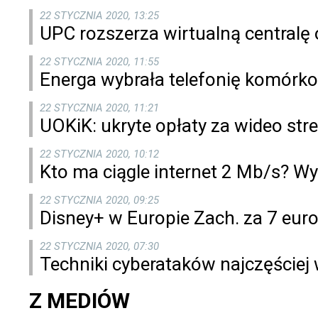
22 STYCZNIA 2020, 13:25
UPC rozszerza wirtualną centralę 
22 STYCZNIA 2020, 11:55
Energa wybrała telefonię komórk
22 STYCZNIA 2020, 11:21
UOKiK: ukryte opłaty za wideo st
22 STYCZNIA 2020, 10:12
Kto ma ciągle internet 2 Mb/s? 
22 STYCZNIA 2020, 09:25
Disney+ w Europie Zach. za 7 eur
22 STYCZNIA 2020, 07:30
Techniki cyberataków najczęściej
Z MEDIÓW