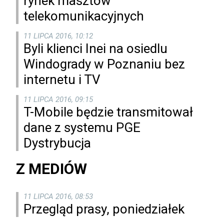
rynek masztów
telekomunikacyjnych
11 LIPCA 2016, 10:12
Byli klienci Inei na osiedlu
Windogrady w Poznaniu bez
internetu i TV
11 LIPCA 2016, 09:15
T-Mobile będzie transmitował
dane z systemu PGE
Dystrybucja
Z MEDIÓW
11 LIPCA 2016, 08:53
Przegląd prasy, poniedziałek