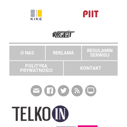
REGULAMIN
O NAS
REKLAMA
SERWISU
POLITYKA
KONTAKT
PRYWATNOŚCI