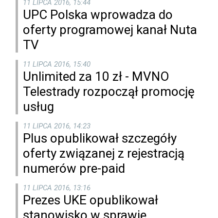
11 LIPCA 2016, 15:44
UPC Polska wprowadza do
oferty programowej kanał Nuta
TV
11 LIPCA 2016, 15:40
Unlimited za 10 zł - MVNO
Telestrady rozpoczął promocję
usług
11 LIPCA 2016, 14:23
Plus opublikował szczegóły
oferty związanej z rejestracją
numerów pre-paid
11 LIPCA 2016, 13:16
Prezes UKE opublikował
stanowisko w sprawie