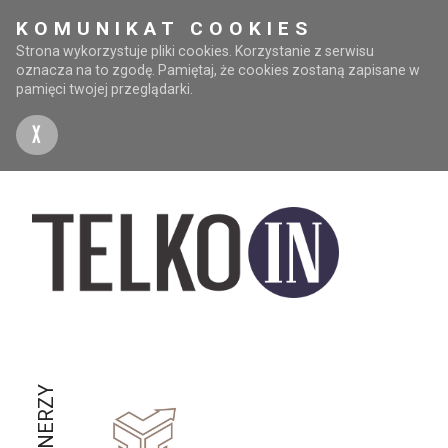
KOMUNIKAT COOKIES
Strona wykorzystuje pliki cookies. Korzystanie z serwisu
oznacza na to zgodę. Pamiętaj, że cookies zostaną zapisane w
pamięci twojej przeglądarki.
X
PARTNERZY