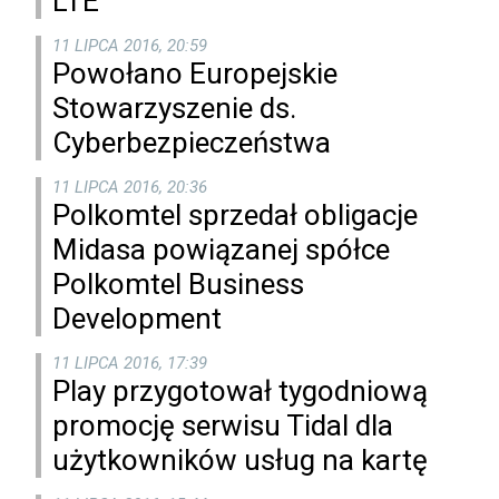
LTE
11 LIPCA 2016, 20:59
Powołano Europejskie
Stowarzyszenie ds.
Cyberbezpieczeństwa
11 LIPCA 2016, 20:36
Polkomtel sprzedał obligacje
Midasa powiązanej spółce
Polkomtel Business
Development
11 LIPCA 2016, 17:39
Play przygotował tygodniową
promocję serwisu Tidal dla
użytkowników usług na kartę