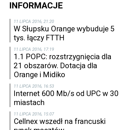
INFORMACJE
11 LIPCA 2016, 21:20
W Słupsku Orange wybuduje 5
tys. łączy FTTH
11 LIPCA 2016, 17:19
1.1 POPC: rozstrzygnięcia dla
21 obszarów. Dotacja dla
Orange i Midiko
11 LIPCA 2016, 16:53
Internet 600 Mb/s od UPC w 30
miastach
11 LIPCA 2016, 15:07
Cellnex wszedł na francuski