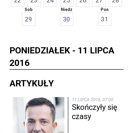
22
23
24
25
26
27
28
Sob
Niedz
Pon
29
30
31
PONIEDZIAŁEK -
11 LIPCA
2016
ARTYKUŁY
11 LIPCA 2016, 07:00
Skończyły się
czasy