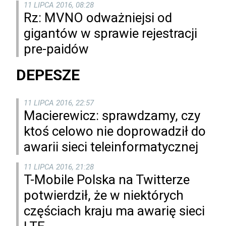
11 LIPCA 2016, 08:28
Rz: MVNO odważniejsi od
gigantów w sprawie rejestracji
pre-paidów
DEPESZE
11 LIPCA 2016, 22:57
Macierewicz: sprawdzamy, czy
ktoś celowo nie doprowadził do
awarii sieci teleinformatycznej
11 LIPCA 2016, 21:28
T-Mobile Polska na Twitterze
potwierdził, że w niektórych
częściach kraju ma awarię sieci