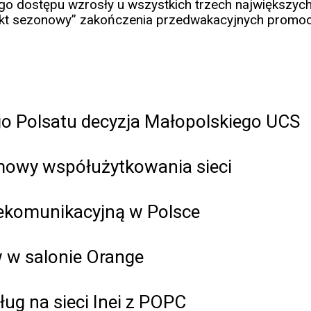
 dostępu wzrosły u wszystkich trzech największych
fekt sezonowy” zakończenia przedwakacyjnych promocj
go Polsatu decyzja Małopolskiego UCS
umowy współużytkowania sieci
elekomunikacyjną w Polsce
w salonie Orange
ug na sieci Inei z POPC