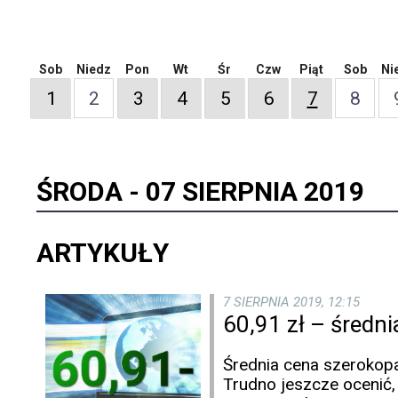
Sob
Niedz
Pon
Wt
Śr
Czw
Piąt
Sob
Ni
1
2
3
4
5
6
7
8
ŚRODA -
07 SIERPNIA 2019
ARTYKUŁY
7 SIERPNIA 2019, 12:15
60,91 zł – średn
Średnia cena szerokopa
Trudno jeszcze ocenić,