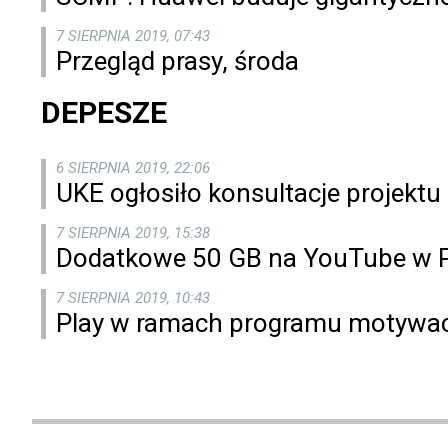
7 SIERPNIA 2019, 07:43
Przegląd prasy, środa
DEPESZE
6 SIERPNIA 2019, 22:06
UKE ogłosiło konsultacje projekt
7 SIERPNIA 2019, 15:38
Dodatkowe 50 GB na YouTube w Pl
7 SIERPNIA 2019, 10:43
Play w ramach programu motywac