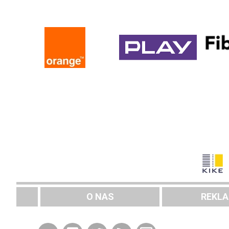
O NAS
REKL