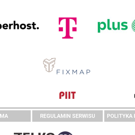
AMA
REGULAMIN SERWISU
POLITYKA