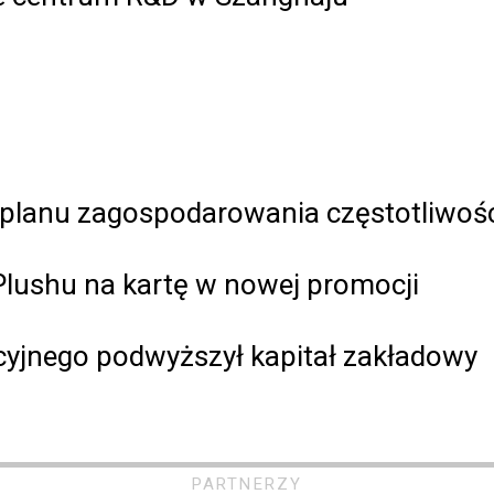
u planu zagospodarowania częstotliwoś
ushu na kartę w nowej promocji
yjnego podwyższył kapitał zakładowy
PARTNERZY