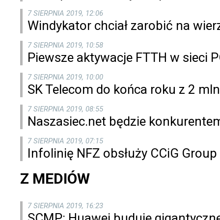
7 SIERPNIA 2019, 12:06
Windykator chciał zarobić na wie
7 SIERPNIA 2019, 10:58
Piewsze aktywacje FTTH w sieci 
7 SIERPNIA 2019, 10:00
SK Telecom do końca roku z 2 mln
7 SIERPNIA 2019, 08:55
Naszasiec.net będzie konkurentem
7 SIERPNIA 2019, 07:15
Infolinię NFZ obsłuży CCiG Group
Z MEDIÓW
7 SIERPNIA 2019, 16:23
SCMP: Huawei buduje gigantyczn