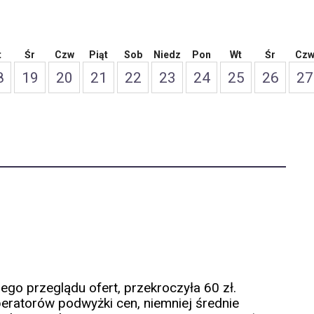
t
Śr
Czw
Piąt
Sob
Niedz
Pon
Wt
Śr
Cz
8
19
20
21
22
23
24
25
26
27
o przeglądu ofert, przekroczyła 60 zł.
peratorów podwyżki cen, niemniej średnie