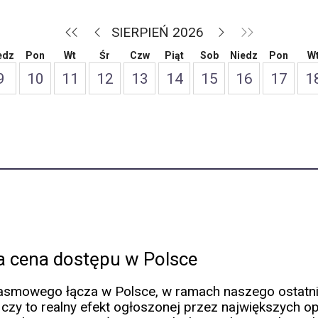
SIERPIEŃ 2026
edz
Pon
Wt
Śr
Czw
Piąt
Sob
Niedz
Pon
W
9
10
11
12
13
14
15
16
17
1
ia cena dostępu w Polsce
smowego łącza w Polsce, w ramach naszego ostatnieg
 czy to realny efekt ogłoszonej przez największych o