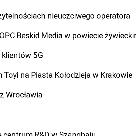
rzytelnościach nieuczciwego operatora
POPC Beskid Media w powiecie żywieck
 klientów 5G
 Toyi na Piasta Kołodzieja w Krakowie
 z Wrocławia
e centrum R&D w Szanghaju