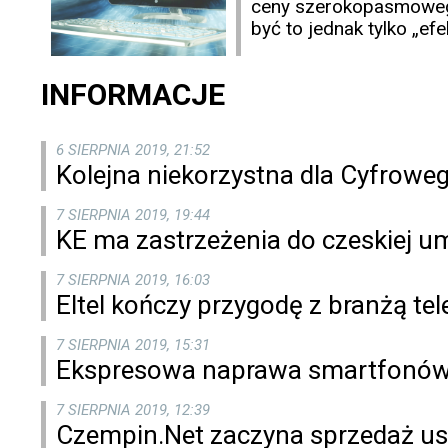
ceny szerokopasmowego
być to jednak tylko „e
INFORMACJE
6 SIERPNIA 2019, 21:52
Kolejna niekorzystna dla Cyfrowe
7 SIERPNIA 2019, 19:44
KE ma zastrzeżenia do czeskiej 
7 SIERPNIA 2019, 16:03
Eltel kończy przygodę z branżą t
7 SIERPNIA 2019, 15:31
Ekspresowa naprawa smartfonów 
7 SIERPNIA 2019, 12:39
Czempin.Net zaczyna sprzedaż usł