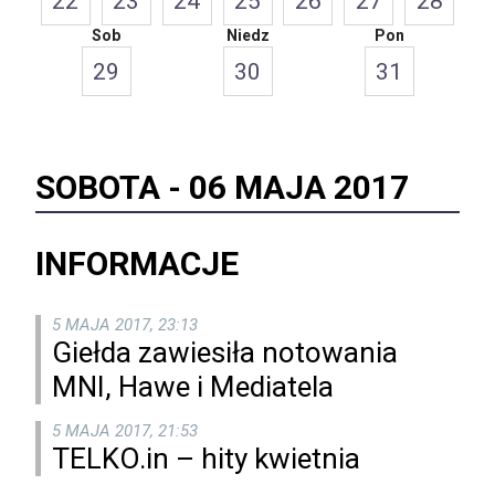
22
23
24
25
26
27
28
Sob
Niedz
Pon
29
30
31
SOBOTA -
06 MAJA 2017
INFORMACJE
5 MAJA 2017, 23:13
Giełda zawiesiła notowania
MNI, Hawe i Mediatela
5 MAJA 2017, 21:53
TELKO.in – hity kwietnia