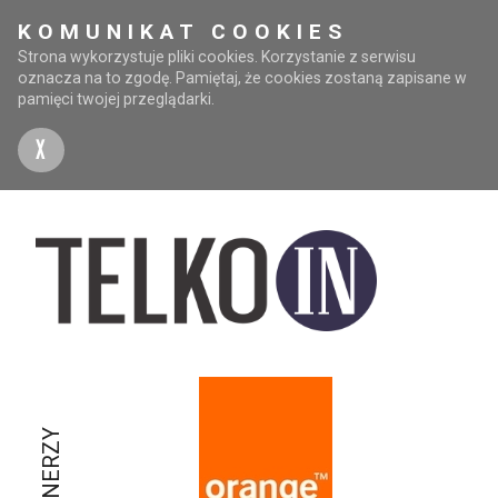
KOMUNIKAT COOKIES
Strona wykorzystuje pliki cookies. Korzystanie z serwisu
oznacza na to zgodę. Pamiętaj, że cookies zostaną zapisane w
pamięci twojej przeglądarki.
X
PARTNERZY