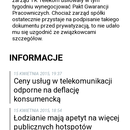
zarząd TK Telekom usiłowały w tym
tygodniu wynegocjować Pakt Gwarancji
Pracowniczych. Chociaż zarząd spółki
ostatecznie przystaje na podpisanie takiego
dokumentu przed prywatyzacją, to nie udało
mu się uzgodnić ze związkowcami
szczegółow.
INFORMACJE
15 KWIETNIA 2015, 19:37
Ceny usług w telekomunikacji
odporne na deflację
konsumencką
15 KWIETNIA 2015, 18:54
Łodzianie mają apetyt na więcej
publicznych hotspotów