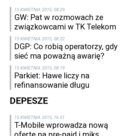
15 KWIETNIA 2015, 08:29
GW: Pat w rozmowach ze
związkowcami w TK Telekom
15 KWIETNIA 2015, 08:22
DGP: Co robią operatorzy, gdy
sieć ma poważną awarię?
15 KWIETNIA 2015, 08:19
Parkiet: Hawe liczy na
refinansowanie długu
DEPESZE
15 KWIETNIA 2015, 16:51
T-Mobile wprowadza nową
ofertę na pre-paid i miks