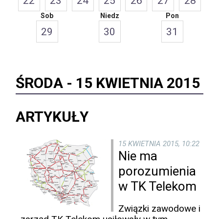
22
23
24
25
26
27
28
Sob
Niedz
Pon
29
30
31
ŚRODA -
15 KWIETNIA 2015
ARTYKUŁY
15 KWIETNIA 2015, 10:22
Nie ma
porozumienia
w TK Telekom
Związki zawodowe i