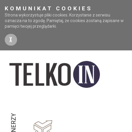
KOMUNIKAT COOKIES
Strona wykorzystuje pliki cookies. Korzystanie z serwisu
oznacza na to zgodę. Pamiętaj, że cookies zostaną zapisane w
pamięci twojej przeglądarki.
X
PARTNERZY