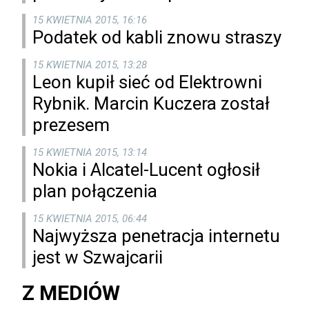
15 KWIETNIA 2015, 16:16
Podatek od kabli znowu straszy
15 KWIETNIA 2015, 13:28
Leon kupił sieć od Elektrowni
Rybnik. Marcin Kuczera został
prezesem
15 KWIETNIA 2015, 13:14
Nokia i Alcatel-Lucent ogłosił
plan połączenia
15 KWIETNIA 2015, 06:44
Najwyższa penetracja internetu
jest w Szwajcarii
Z MEDIÓW