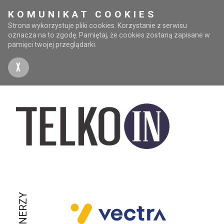
KOMUNIKAT COOKIES
Strona wykorzystuje pliki cookies. Korzystanie z serwisu
oznacza na to zgodę. Pamiętaj, że cookies zostaną zapisane w
pamięci twojej przeglądarki.
X
PARTNERZY