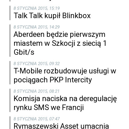
8 STYCZNIA 2015, 15:19
Talk Talk kupił Blinkbox
8 STYCZNIA 2015, 14:29
Aberdeen będzie pierwszym
miastem w Szkocji z siecią 1
Gbit/s
8 STYCZNIA 2015, 09:32
T-Mobile rozbudowuje usługi w
pociągach PKP Intercity
8 STYCZNIA 2015, 08:21
Komisja naciska na deregulację
rynku SMS we Francji
8 STYCZNIA 2015, 07:47
Rymaszewski Asset umacnia