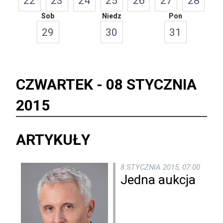
22
23
24
25
26
27
28
Sob
Niedz
Pon
29
30
31
CZWARTEK -
08 STYCZNIA
2015
ARTYKUŁY
8 STYCZNIA 2015, 07:00
Jedna aukcja