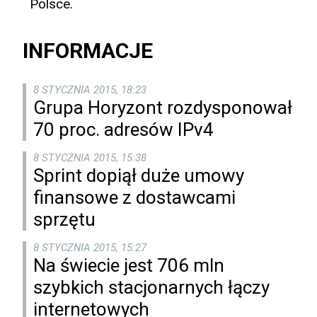
Polsce.
INFORMACJE
8 STYCZNIA 2015, 18:23
Grupa Horyzont rozdysponował
70 proc. adresów IPv4
8 STYCZNIA 2015, 15:38
Sprint dopiął duże umowy
finansowe z dostawcami
sprzętu
8 STYCZNIA 2015, 15:27
Na świecie jest 706 mln
szybkich stacjonarnych łączy
internetowych