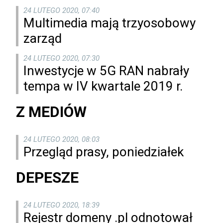
24 LUTEGO 2020, 07:40
Multimedia mają trzyosobowy
zarząd
24 LUTEGO 2020, 07:30
Inwestycje w 5G RAN nabrały
tempa w IV kwartale 2019 r.
Z MEDIÓW
24 LUTEGO 2020, 08:03
Przegląd prasy, poniedziałek
DEPESZE
24 LUTEGO 2020, 18:39
Rejestr domeny .pl odnotował