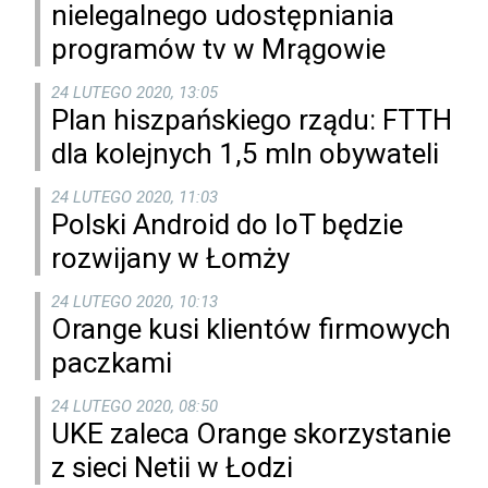
nielegalnego udostępniania
programów tv w Mrągowie
24 LUTEGO 2020, 13:05
Plan hiszpańskiego rządu: FTTH
dla kolejnych 1,5 mln obywateli
24 LUTEGO 2020, 11:03
Polski Android do IoT będzie
rozwijany w Łomży
24 LUTEGO 2020, 10:13
Orange kusi klientów firmowych
paczkami
24 LUTEGO 2020, 08:50
UKE zaleca Orange skorzystanie
z sieci Netii w Łodzi