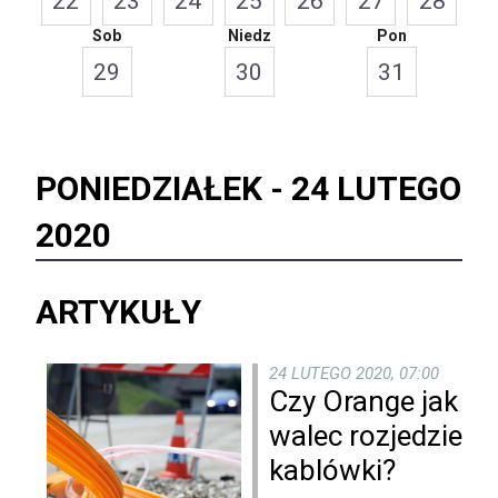
22
23
24
25
26
27
28
Sob
Niedz
Pon
29
30
31
PONIEDZIAŁEK -
24 LUTEGO
2020
ARTYKUŁY
24 LUTEGO 2020, 07:00
Czy Orange jak
walec rozjedzie
kablówki?