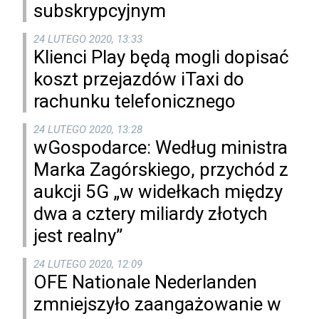
subskrypcyjnym
24 LUTEGO 2020, 13:33
Klienci Play będą mogli dopisać
koszt przejazdów iTaxi do
rachunku telefonicznego
24 LUTEGO 2020, 13:28
wGospodarce: Według ministra
Marka Zagórskiego, przychód z
aukcji 5G „w widełkach między
dwa a cztery miliardy złotych
jest realny”
24 LUTEGO 2020, 12:09
OFE Nationale Nederlanden
zmniejszyło zaangażowanie w