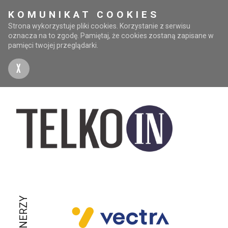
KOMUNIKAT COOKIES
Strona wykorzystuje pliki cookies. Korzystanie z serwisu
oznacza na to zgodę. Pamiętaj, że cookies zostaną zapisane w
pamięci twojej przeglądarki.
X
PARTNERZY