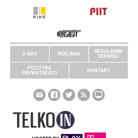
REGULAMIN
O NAS
REKLAMA
SERWISU
POLITYKA
KONTAKT
PRYWATNOŚCI