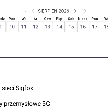
SIERPIEŃ 2026
edz
Pon
Wt
Śr
Czw
Piąt
Sob
Niedz
Pon
W
9
10
11
12
13
14
15
16
17
1
 sieci Sigfox
ry przemysłowe 5G