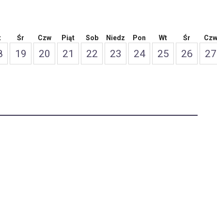
t
Śr
Czw
Piąt
Sob
Niedz
Pon
Wt
Śr
Cz
8
19
20
21
22
23
24
25
26
27