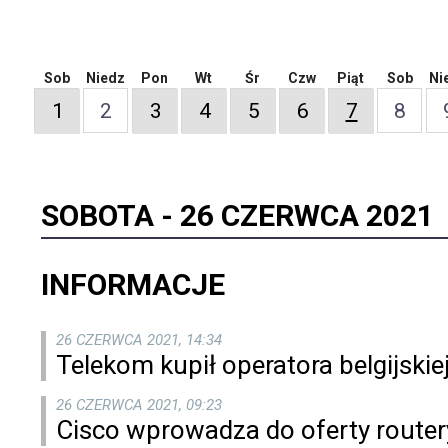
Sob
Niedz
Pon
Wt
Śr
Czw
Piąt
Sob
Ni
1
2
3
4
5
6
7
8
SOBOTA -
26 CZERWCA 2021
INFORMACJE
26 CZERWCA 2021, 14:34
Telekom kupił operatora belgijskiej
26 CZERWCA 2021, 09:23
Cisco wprowadza do oferty route