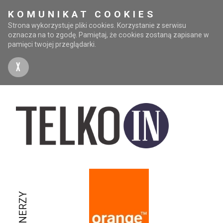
KOMUNIKAT COOKIES
Strona wykorzystuje pliki cookies. Korzystanie z serwisu
oznacza na to zgodę. Pamiętaj, że cookies zostaną zapisane w
pamięci twojej przeglądarki.
X
PARTNERZY