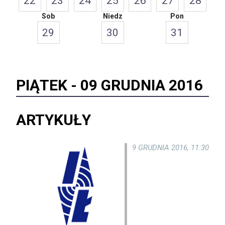
22
23
24
25
26
27
28
Sob
Niedz
Pon
29
30
31
PIĄTEK -
09 GRUDNIA 2016
ARTYKUŁY
9 GRUDNIA 2016, 11:30