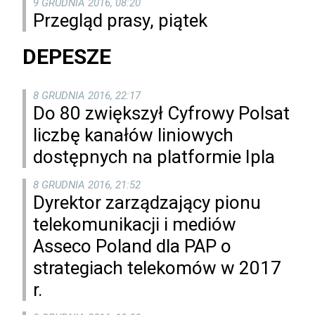
9 GRUDNIA 2016, 08:20
Przegląd prasy, piątek
DEPESZE
8 GRUDNIA 2016, 22:17
Do 80 zwiększył Cyfrowy Polsat
liczbę kanałów liniowych
dostępnych na platformie Ipla
8 GRUDNIA 2016, 21:52
Dyrektor zarządzający pionu
telekomunikacji i mediów
Asseco Poland dla PAP o
strategiach telekomów w 2017
r.