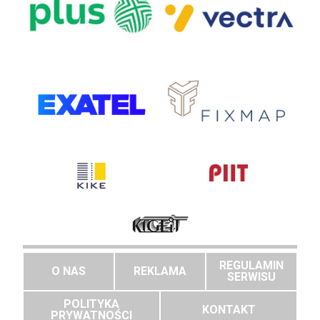
REGULAMIN
O NAS
REKLAMA
SERWISU
POLITYKA
KONTAKT
PRYWATNOŚCI