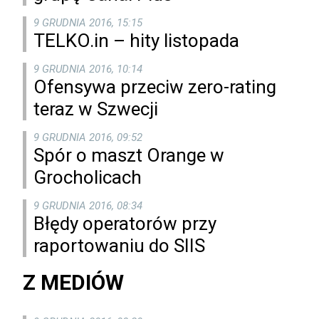
9 GRUDNIA 2016, 15:15
TELKO.in – hity listopada
9 GRUDNIA 2016, 10:14
Ofensywa przeciw zero-rating
teraz w Szwecji
9 GRUDNIA 2016, 09:52
Spór o maszt Orange w
Grocholicach
9 GRUDNIA 2016, 08:34
Błędy operatorów przy
raportowaniu do SIIS
Z MEDIÓW