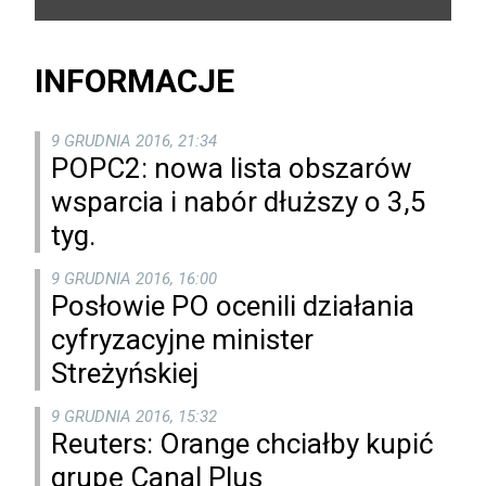
INFORMACJE
9 GRUDNIA 2016, 21:34
POPC2: nowa lista obszarów
wsparcia i nabór dłuższy o 3,5
tyg.
9 GRUDNIA 2016, 16:00
Posłowie PO ocenili działania
cyfryzacyjne minister
Streżyńskiej
9 GRUDNIA 2016, 15:32
Reuters: Orange chciałby kupić
grupę Canal Plus