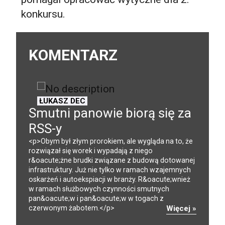
konkursu.
KOMENTARZ
ŁUKASZ DEC
Smutni panowie biorą się za
RSS-y
<p>Obym był złym prorokiem, ale wygląda na to, że
rozwiązał się worek i wypadają z niego
r&oacute;żne brudki związane z budową dotowanej
infrastruktury. Już nie tylko w ramach wzajemnych
oskarżeń i autoekspiacji w branży. R&oacute;wnież
w ramach służbowych czynności smutnych
pan&oacute;w i pan&oacute;w w togach z
czerwonym żabotem.</p>
Więcej »