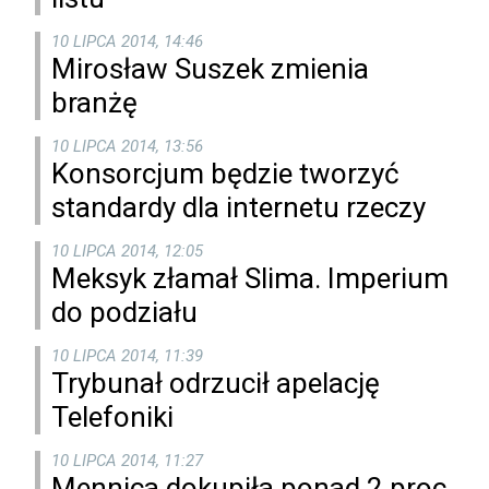
10 LIPCA 2014, 14:46
Mirosław Suszek zmienia
branżę
10 LIPCA 2014, 13:56
Konsorcjum będzie tworzyć
standardy dla internetu rzeczy
10 LIPCA 2014, 12:05
Meksyk złamał Slima. Imperium
do podziału
10 LIPCA 2014, 11:39
Trybunał odrzucił apelację
Telefoniki
10 LIPCA 2014, 11:27
Mennica dokupiła ponad 2 proc.