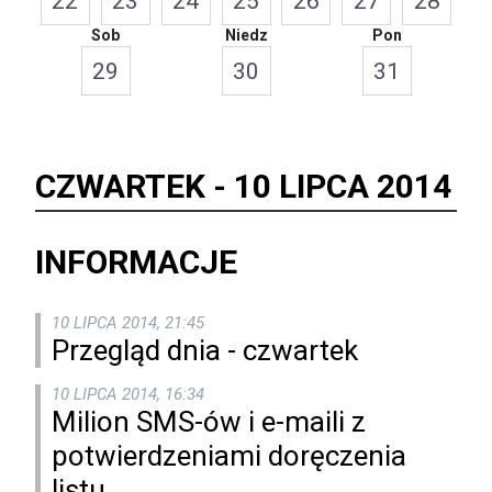
22
23
24
25
26
27
28
Sob
Niedz
Pon
29
30
31
CZWARTEK -
10 LIPCA 2014
INFORMACJE
10 LIPCA 2014, 21:45
Przegląd dnia - czwartek
10 LIPCA 2014, 16:34
Milion SMS-ów i e-maili z
potwierdzeniami doręczenia
listu