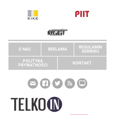
REGULAMIN
O NAS
REKLAMA
SERWISU
POLITYKA
KONTAKT
PRYWATNOŚCI