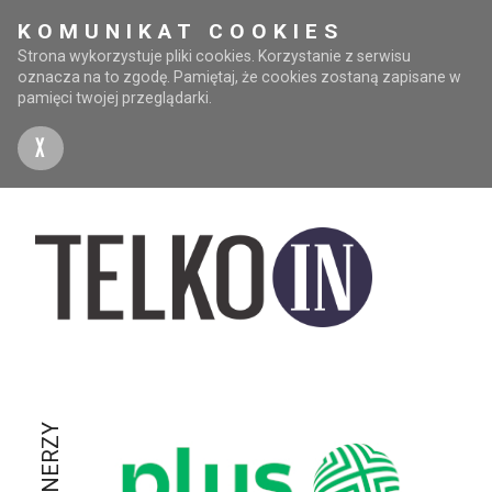
KOMUNIKAT COOKIES
Strona wykorzystuje pliki cookies. Korzystanie z serwisu
oznacza na to zgodę. Pamiętaj, że cookies zostaną zapisane w
pamięci twojej przeglądarki.
X
PARTNERZY