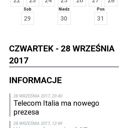
22
23
24
25
26
27
28
Sob
Niedz
Pon
29
30
31
CZWARTEK -
28 WRZEŚNIA
2017
INFORMACJE
28 WRZEŚNIA 2017, 20:40
Telecom Italia ma nowego
prezesa
28 WRZEŚNIA 2017, 12:49