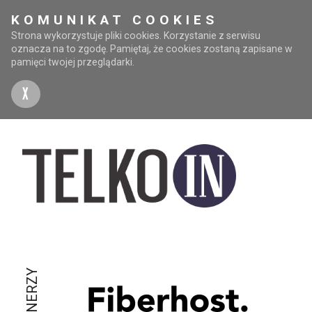
KOMUNIKAT COOKIES
Strona wykorzystuje pliki cookies. Korzystanie z serwisu
oznacza na to zgodę. Pamiętaj, że cookies zostaną zapisane w
pamięci twojej przeglądarki.
X
PARTNERZY