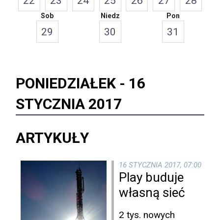
22
23
24
25
26
27
28
Sob
Niedz
Pon
29
30
31
PONIEDZIAŁEK -
16
STYCZNIA 2017
ARTYKUŁY
16 STYCZNIA 2017, 07:00
Play buduje
własną sieć
2 tys. nowych