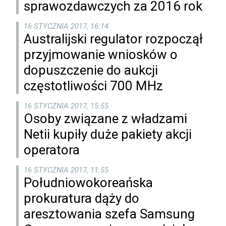
sprawozdawczych za 2016 rok
16 STYCZNIA 2017, 16:14
Australijski regulator rozpoczął
przyjmowanie wniosków o
dopuszczenie do aukcji
częstotliwości 700 MHz
16 STYCZNIA 2017, 15:55
Osoby związane z władzami
Netii kupiły duże pakiety akcji
operatora
16 STYCZNIA 2017, 11:55
Południowokoreańska
prokuratura dąży do
aresztowania szefa Samsung