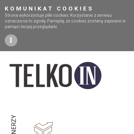
KOMUNIKAT COOKIES
Strona wykorzystuje pliki cookies. Korzystanie z serwisu
oznacza na to zgodę. Pamiętaj, że cookies zostaną zapisane w
pamięci twojej przeglądarki.
X
PARTNERZY