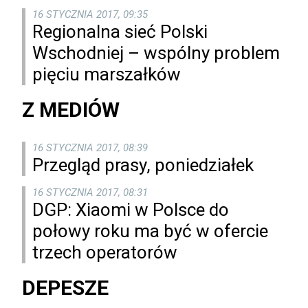
16 STYCZNIA 2017, 09:35
Regionalna sieć Polski
Wschodniej – wspólny problem
pięciu marszałków
Z MEDIÓW
16 STYCZNIA 2017, 08:39
Przegląd prasy, poniedziałek
16 STYCZNIA 2017, 08:31
DGP: Xiaomi w Polsce do
połowy roku ma być w ofercie
trzech operatorów
DEPESZE