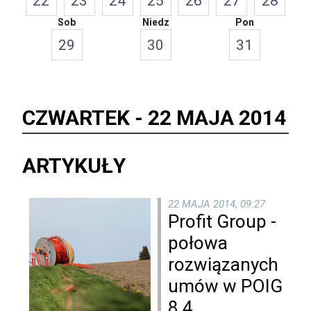
22
23
24
25
26
27
28
Sob
Niedz
Pon
29
30
31
CZWARTEK -
22 MAJA 2014
ARTYKUŁY
22 MAJA 2014, 09:27
Profit Group -
połowa
rozwiązanych
umów w POIG
8.4