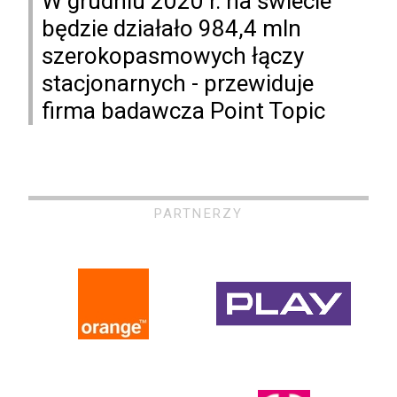
W grudniu 2020 r. na świecie
będzie działało 984,4 mln
szerokopasmowych łączy
stacjonarnych - przewiduje
firma badawcza Point Topic
PARTNERZY