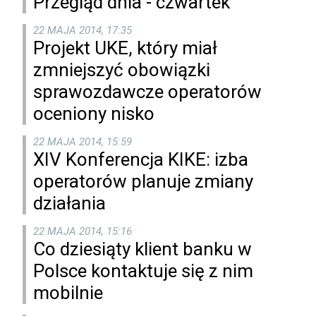
Przegląd dnia - czwartek
22 MAJA 2014, 17:35
Projekt UKE, który miał
zmniejszyć obowiązki
sprawozdawcze operatorów
oceniony nisko
22 MAJA 2014, 15:59
XIV Konferencja KIKE: izba
operatorów planuje zmiany
działania
22 MAJA 2014, 15:16
Co dziesiąty klient banku w
Polsce kontaktuje się z nim
mobilnie