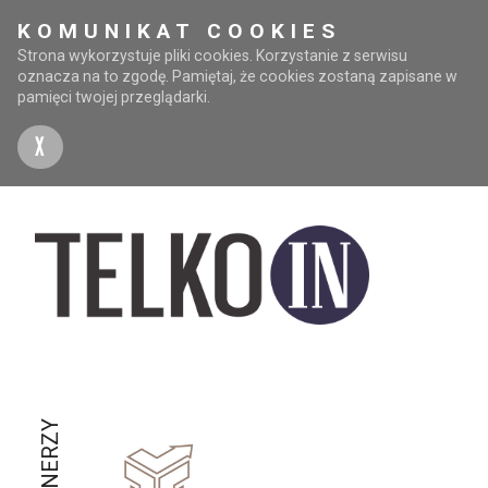
KOMUNIKAT COOKIES
Strona wykorzystuje pliki cookies. Korzystanie z serwisu
oznacza na to zgodę. Pamiętaj, że cookies zostaną zapisane w
pamięci twojej przeglądarki.
X
PARTNERZY