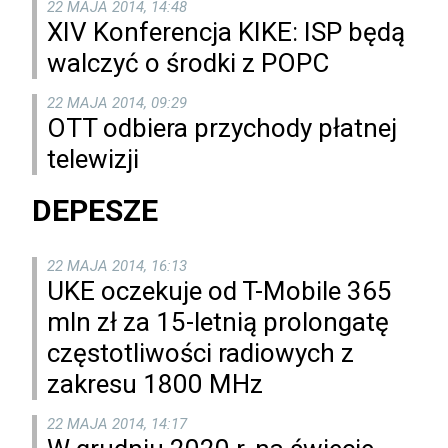
22 MAJA 2014, 14:48
XIV Konferencja KIKE: ISP będą
walczyć o środki z POPC
22 MAJA 2014, 09:29
OTT odbiera przychody płatnej
telewizji
DEPESZE
22 MAJA 2014, 16:13
UKE oczekuje od T-Mobile 365
mln zł za 15-letnią prolongatę
częstotliwości radiowych z
zakresu 1800 MHz
22 MAJA 2014, 14:17