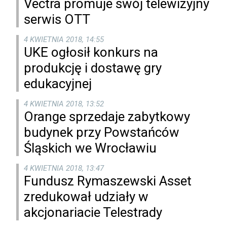
Vectra promuje swój telewizyjny
serwis OTT
4 KWIETNIA 2018, 14:55
UKE ogłosił konkurs na
produkcję i dostawę gry
edukacyjnej
4 KWIETNIA 2018, 13:52
Orange sprzedaje zabytkowy
budynek przy Powstańców
Śląskich we Wrocławiu
4 KWIETNIA 2018, 13:47
Fundusz Rymaszewski Asset
zredukował udziały w
akcjonariacie Telestrady