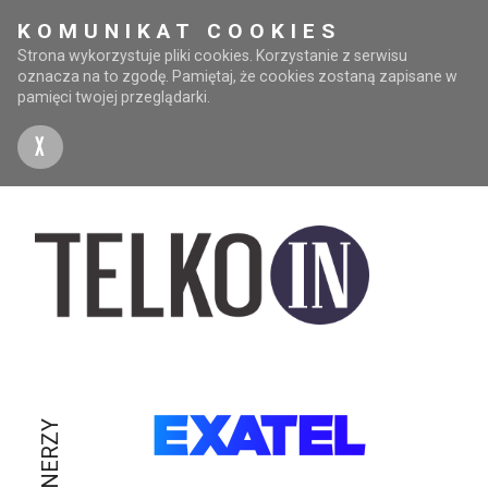
KOMUNIKAT COOKIES
Strona wykorzystuje pliki cookies. Korzystanie z serwisu
oznacza na to zgodę. Pamiętaj, że cookies zostaną zapisane w
pamięci twojej przeglądarki.
X
PARTNERZY