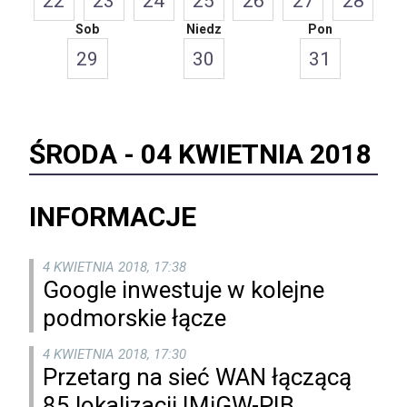
22
23
24
25
26
27
28
Sob
Niedz
Pon
29
30
31
ŚRODA -
04 KWIETNIA 2018
INFORMACJE
4 KWIETNIA 2018, 17:38
Google inwestuje w kolejne
podmorskie łącze
4 KWIETNIA 2018, 17:30
Przetarg na sieć WAN łączącą
85 lokalizacji IMiGW-PIB