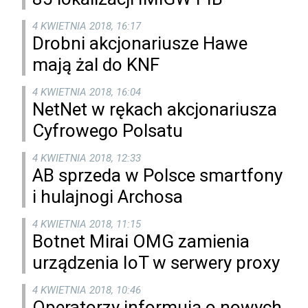
4 KWIETNIA 2018, 16:17
Drobni akcjonariusze Hawe
mają żal do KNF
4 KWIETNIA 2018, 16:04
NetNet w rękach akcjonariusza
Cyfrowego Polsatu
4 KWIETNIA 2018, 12:33
AB sprzeda w Polsce smartfony
i hulajnogi Archosa
4 KWIETNIA 2018, 11:15
Botnet Mirai OMG zamienia
urządzenia IoT w serwery proxy
4 KWIETNIA 2018, 10:46
Operatorzy informują o nowych