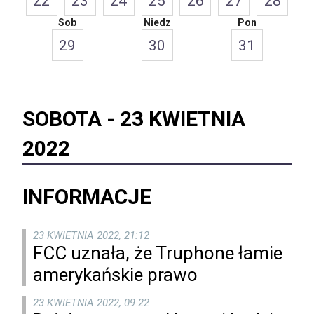
22
23
24
25
26
27
28
Sob
Niedz
Pon
29
30
31
SOBOTA -
23 KWIETNIA
2022
INFORMACJE
23 KWIETNIA 2022, 21:12
FCC uznała, że Truphone łamie
amerykańskie prawo
23 KWIETNIA 2022, 09:22