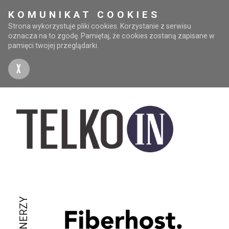
KOMUNIKAT COOKIES
Strona wykorzystuje pliki cookies. Korzystanie z serwisu
oznacza na to zgodę. Pamiętaj, że cookies zostaną zapisane w
pamięci twojej przeglądarki.
X
PARTNERZY