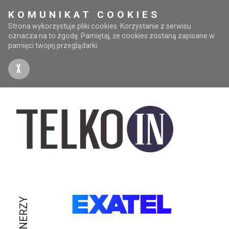
KOMUNIKAT COOKIES
Strona wykorzystuje pliki cookies. Korzystanie z serwisu
oznacza na to zgodę. Pamiętaj, że cookies zostaną zapisane w
pamięci twojej przeglądarki.
X
PARTNERZY