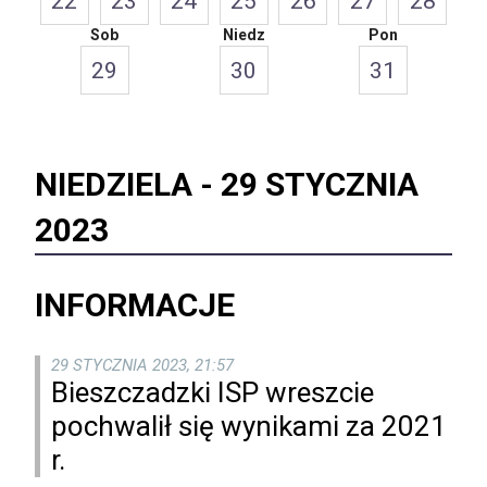
22
23
24
25
26
27
28
Sob
Niedz
Pon
29
30
31
NIEDZIELA -
29 STYCZNIA
2023
INFORMACJE
29 STYCZNIA 2023, 21:57
Bieszczadzki ISP wreszcie
pochwalił się wynikami za 2021
r.