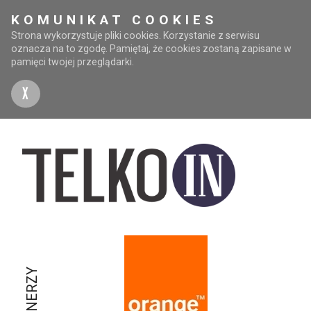
KOMUNIKAT COOKIES
Strona wykorzystuje pliki cookies. Korzystanie z serwisu
oznacza na to zgodę. Pamiętaj, że cookies zostaną zapisane w
pamięci twojej przeglądarki.
X
PARTNERZY