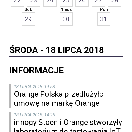
22
23
24
25
26
27
28
Sob
Niedz
Pon
29
30
31
ŚRODA -
18 LIPCA 2018
INFORMACJE
18 LIPCA 2018, 19:58
Orange Polska przedłużyło
umowę na markę Orange
18 LIPCA 2018, 14:25
innogy Stoen i Orange stworzyły
laboratorium do testowania IoT