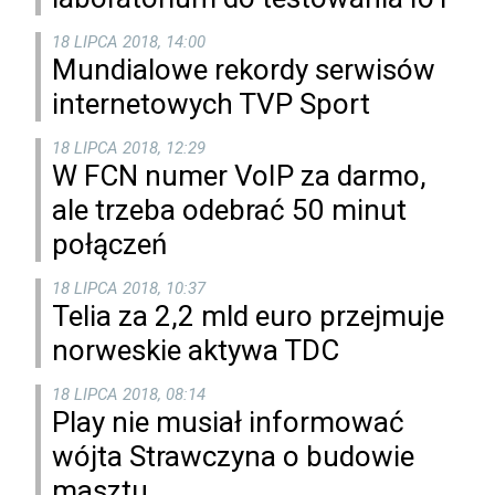
18 LIPCA 2018, 14:00
Mundialowe rekordy serwisów
internetowych TVP Sport
18 LIPCA 2018, 12:29
W FCN numer VoIP za darmo,
ale trzeba odebrać 50 minut
połączeń
18 LIPCA 2018, 10:37
Telia za 2,2 mld euro przejmuje
norweskie aktywa TDC
18 LIPCA 2018, 08:14
Play nie musiał informować
wójta Strawczyna o budowie
masztu