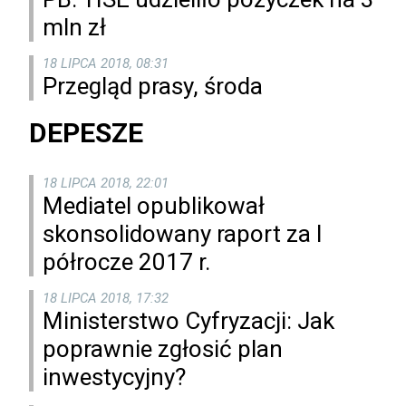
mln zł
18 LIPCA 2018, 08:31
Przegląd prasy, środa
DEPESZE
18 LIPCA 2018, 22:01
Mediatel opublikował
skonsolidowany raport za I
półrocze 2017 r.
18 LIPCA 2018, 17:32
Ministerstwo Cyfryzacji: Jak
poprawnie zgłosić plan
inwestycyjny?