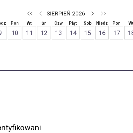
SIERPIEŃ 2026
edz
Pon
Wt
Śr
Czw
Piąt
Sob
Niedz
Pon
W
9
10
11
12
13
14
15
16
17
1
entyfikowani