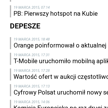
19 MARCA 2015, 07:14
PB: Pierwszy hotspot na Kubie
DEPESZE
19 MARCA 2015, 18:48
Orange poinformował o aktualnej l
19 MARCA 2015, 17:31
T-Mobile uruchomiło mobilną apli
19 MARCA 2015, 17:28
Wartość ofert w aukcji częstotliw
19 MARCA 2015, 17:13
Cyfrowy Polsat uruchomił nowy se
19 MARCA 2015, 14:06
Komisja Europejska po raz drugi z