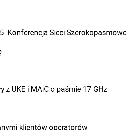
5. Konferencja Sieci Szerokopasmowe
ę
ły z UKE i MAiC o paśmie 17 GHz
anymi klientów operatorów