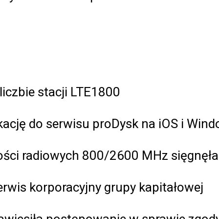
iczbie stacji LTE1800
kację do serwisu proDysk na iOS i Win
ości radiowych 800/2600 MHz sięgnęła d
rwis korporacyjny grupy kapitałowej
awiesiła postępowanie w sprawie zgody