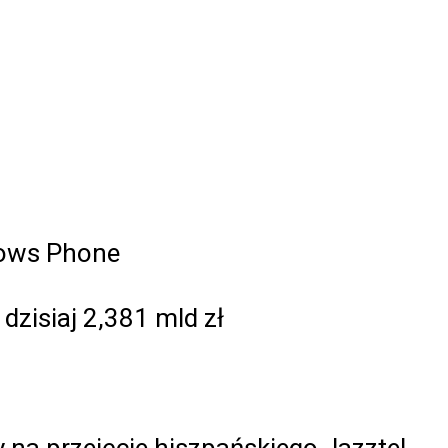
dows Phone
zisiaj 2,381 mld zł
 na przejęcie hiszpańskiego Jazztel