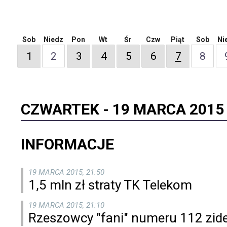
Sob
Niedz
Pon
Wt
Śr
Czw
Piąt
Sob
Ni
1
2
3
4
5
6
7
8
CZWARTEK -
19 MARCA 2015
INFORMACJE
19 MARCA 2015, 21:50
1,5 mln zł straty TK Telekom
19 MARCA 2015, 21:10
Rzeszowcy "fani" numeru 112 zid