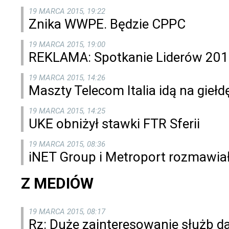
19 MARCA 2015, 19:22
Znika WWPE. Będzie CPPC
19 MARCA 2015, 19:00
REKLAMA: Spotkanie Liderów 201
19 MARCA 2015, 14:26
Maszty Telecom Italia idą na giełd
19 MARCA 2015, 14:25
UKE obniżył stawki FTR Sferii
19 MARCA 2015, 08:36
iNET Group i Metroport rozmawia
Z MEDIÓW
19 MARCA 2015, 08:17
Rz: Duże zainteresowanie służb d