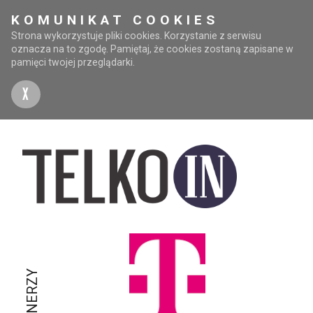
KOMUNIKAT COOKIES
Strona wykorzystuje pliki cookies. Korzystanie z serwisu
oznacza na to zgodę. Pamiętaj, że cookies zostaną zapisane w
pamięci twojej przeglądarki.
X
PARTNERZY