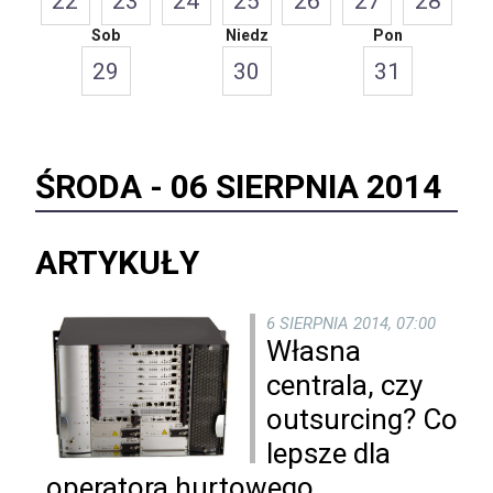
22
23
24
25
26
27
28
Sob
Niedz
Pon
29
30
31
ŚRODA -
06 SIERPNIA 2014
ARTYKUŁY
6 SIERPNIA 2014, 07:00
Własna
centrala, czy
outsurcing? Co
lepsze dla
operatora hurtowego