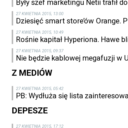
Były szef marketingu Netii trafił do
27 KWIETNIA 2015, 13:00
Dziesięć smart store’ów Orange. 
27 KWIETNIA 2015, 10:49
Rośnie kapitał Hyperiona. Hawe bli
27 KWIETNIA 2015, 09:37
Nie będzie kablowej megafuzji w 
Z MEDIÓW
27 KWIETNIA 2015, 05:42
PB: Wydłuża się lista zaintereso
DEPESZE
27 KWIETNIA 2015, 17:12