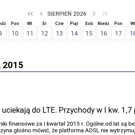
SIERPIEŃ 2026
edz
Pon
Wt
Śr
Czw
Piąt
Sob
Niedz
Pon
W
9
10
11
12
13
14
15
16
17
1
 2015
 uciekają do LTE. Przychody w I kw. 1,7 
ki finansowe za I kwartał 2015 r. Ogólne od lat są b
zyna głośno mówić, że platforma ADSL nie wytrzymuje