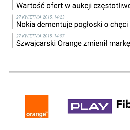
Wartość ofert w aukcji częstotliw
27 KWIETNIA 2015, 14:23
Nokia dementuje pogłoski o chęc
27 KWIETNIA 2015, 14:07
Szwajcarski Orange zmienił markę