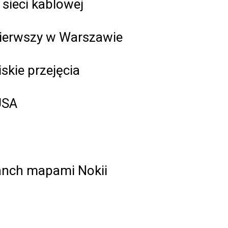
 sieci kablowej
Pierwszy w Warszawie
skie przejęcia
USA
wanch mapami Nokii