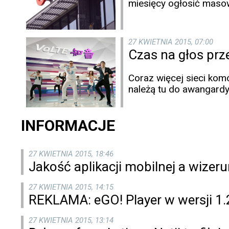
miesięcy ogłosić masowy
27 KWIETNIA 2015, 07:00
Czas na głos prze
Coraz więcej sieci kom
należą tu do awangardy
INFORMACJE
27 KWIETNIA 2015, 18:46
Jakość aplikacji mobilnej a wizeru
27 KWIETNIA 2015, 14:15
REKLAMA: eGO! Player w wersji 1.
27 KWIETNIA 2015, 13:14