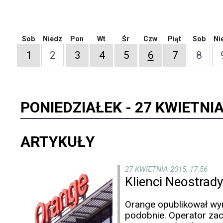
Sob
Niedz
Pon
Wt
Śr
Czw
Piąt
Sob
Ni
1
2
3
4
5
6
7
8
PONIEDZIAŁEK -
27 KWIETNIA
ARTYKUŁY
27 KWIETNIA 2015, 17:56
Klienci Neostrady
Orange opublikował wyni
podobnie. Operator zac