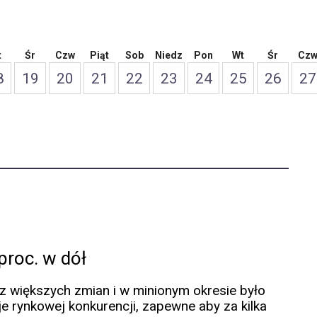
t
Śr
Czw
Piąt
Sob
Niedz
Pon
Wt
Śr
Cz
8
19
20
21
22
23
24
25
26
27
proc. w dół
ez większych zmian i w minionym okresie było
 rynkowej konkurencji, zapewne aby za kilka