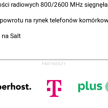
ości radiowych 800/2600 MHz sięgnęła d
i powrotu na rynek telefonów komórko
 na Salt
PARTNERZY