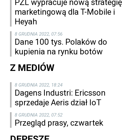
PZL wypracuje nową strategię
marketingową dla T-Mobile i
Heyah
8 GRUDNIA 2022, 07:56
Dane 100 tys. Polaków do
kupienia na rynku botów
Z MEDIÓW
8 GRUDNIA 2022, 18:24
Dagens Industri: Ericsson
sprzedaje Aeris dział IoT
8 GRUDNIA 2022, 07:52
Przegląd prasy, czwartek
DEPESZE