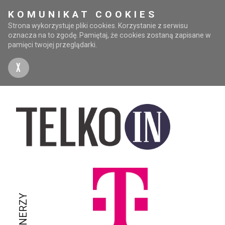
KOMUNIKAT COOKIES
Strona wykorzystuje pliki cookies. Korzystanie z serwisu
oznacza na to zgodę. Pamiętaj, że cookies zostaną zapisane w
pamięci twojej przeglądarki.
X
PARTNERZY