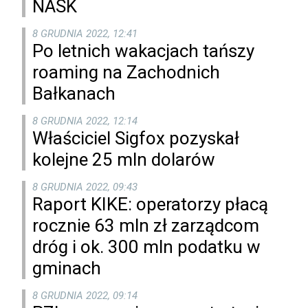
NASK
8 GRUDNIA 2022, 12:41
Po letnich wakacjach tańszy
roaming na Zachodnich
Bałkanach
8 GRUDNIA 2022, 12:14
Właściciel Sigfox pozyskał
kolejne 25 mln dolarów
8 GRUDNIA 2022, 09:43
Raport KIKE: operatorzy płacą
rocznie 63 mln zł zarządcom
dróg i ok. 300 mln podatku w
gminach
8 GRUDNIA 2022, 09:14