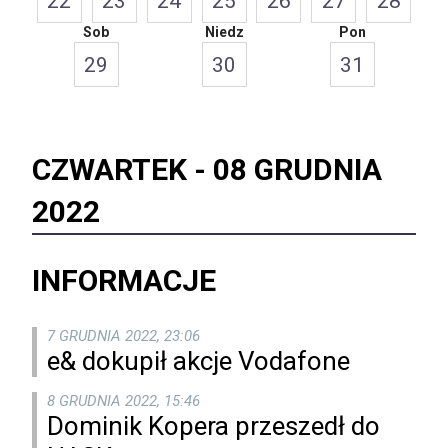
22
23
24
25
26
27
28
Sob
Niedz
Pon
29
30
31
CZWARTEK -
08 GRUDNIA
2022
INFORMACJE
7 GRUDNIA 2022, 23:06
e& dokupił akcje Vodafone
8 GRUDNIA 2022, 15:46
Dominik Kopera przeszedł do