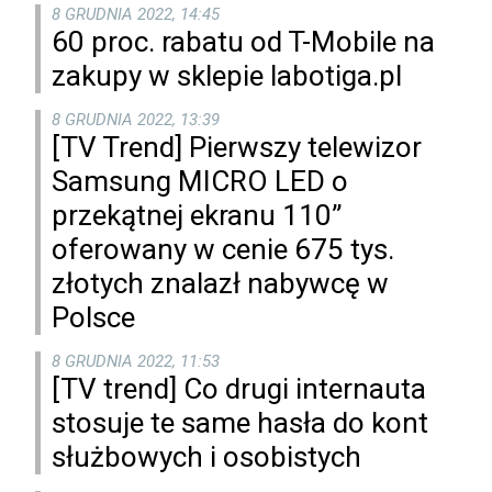
8 GRUDNIA 2022, 14:45
60 proc. rabatu od T-Mobile na
zakupy w sklepie labotiga.pl
8 GRUDNIA 2022, 13:39
[TV Trend] Pierwszy telewizor
Samsung MICRO LED o
przekątnej ekranu 110”
oferowany w cenie 675 tys.
złotych znalazł nabywcę w
Polsce
8 GRUDNIA 2022, 11:53
[TV trend] Co drugi internauta
stosuje te same hasła do kont
służbowych i osobistych