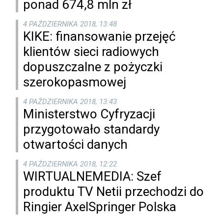
ponad 674,8 mln zł
4 PAŹDZIERNIKA 2018, 13:48
KIKE: finansowanie przejęć
klientów sieci radiowych
dopuszczalne z pożyczki
szerokopasmowej
4 PAŹDZIERNIKA 2018, 13:43
Ministerstwo Cyfryzacji
przygotowało standardy
otwartości danych
4 PAŹDZIERNIKA 2018, 12:22
WIRTUALNEMEDIA: Szef
produktu TV Netii przechodzi do
Ringier AxelSpringer Polska