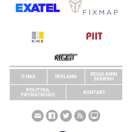
REGULAMIN
O NAS
REKLAMA
SERWISU
POLITYKA
KONTAKT
PRYWATNOŚCI