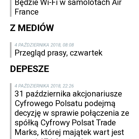
Będzie Wi-Fi w samolotach Air
France
Z MEDIÓW
4 PAŹDZIERNIKA 2018, 08:08
Przegląd prasy, czwartek
DEPESZE
4 PAŹDZIERNIKA 2018, 22:26
31 października akcjonariusze
Cyfrowego Polsatu podejmą
decyzję w sprawie połączenia ze
spółką Cyfrowy Polsat Trade
Marks, której majątek wart jest