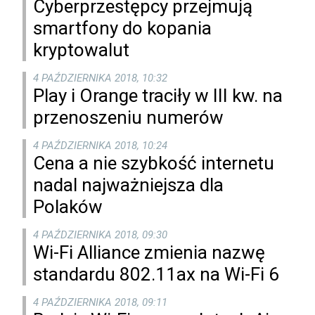
Cyberprzestępcy przejmują
smartfony do kopania
kryptowalut
4 PAŹDZIERNIKA 2018, 10:32
Play i Orange traciły w III kw. na
przenoszeniu numerów
4 PAŹDZIERNIKA 2018, 10:24
Cena a nie szybkość internetu
nadal najważniejsza dla
Polaków
4 PAŹDZIERNIKA 2018, 09:30
Wi-Fi Alliance zmienia nazwę
standardu 802.11ax na Wi-Fi 6
4 PAŹDZIERNIKA 2018, 09:11