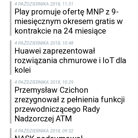
4 PAŹDZIERNIKA 2018, 11:31
Play promuje ofertę MNP z 9-
miesięcznym okresem gratis w
kontrakcie na 24 miesiące
4 PAŹDZIERNIKA 2018, 10:48
Huawei zaprezentował
rozwiązania chmurowe i IoT dla
kolei
4 PAŹDZIERNIKA 2018, 10:29
Przemysław Czichon
zrezygnował z pełnienia funkcji
przewodniczącego Rady
Nadzorczej ATM
4 PAŹDZIERNIKA 2018, 09:32