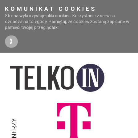
KOMUNIKAT COOKIES
Strona wykorzystuje pliki cookies. Korzystanie z serwisu
oznacza na to zgodę. Pamiętaj, że cookies zostaną zapisane w
pamięci twojej przeglądarki.
X
PARTNERZY