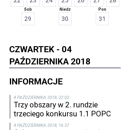
22
23
24
25
26
27
28
Sob
Niedz
Pon
29
30
31
CZWARTEK -
04
PAŹDZIERNIKA 2018
INFORMACJE
4 PAŹDZIERNIKA 2018, 22:02
Trzy obszary w 2. rundzie
trzeciego konkursu 1.1 POPC
4 PAŹDZIERNIKA 2018, 16:37