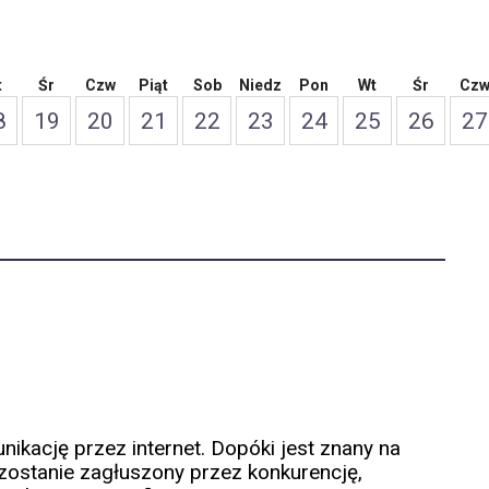
t
Śr
Czw
Piąt
Sob
Niedz
Pon
Wt
Śr
Cz
8
19
20
21
22
23
24
25
26
27
kację przez internet. Dopóki jest znany na
i zostanie zagłuszony przez konkurencję,