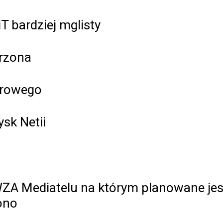
 bardziej mglisty
órzona
frowego
ysk Netii
WZA Mediatelu na którym planowane jes
iono