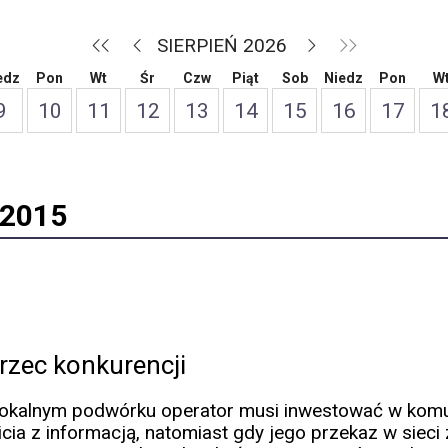
SIERPIEŃ 2026
edz
Pon
Wt
Śr
Czw
Piąt
Sob
Niedz
Pon
W
9
10
11
12
13
14
15
16
17
1
 2015
rzec konkurencji
lokalnym podwórku operator musi inwestować w komuni
icia z informacją, natomiast gdy jego przekaz w siec