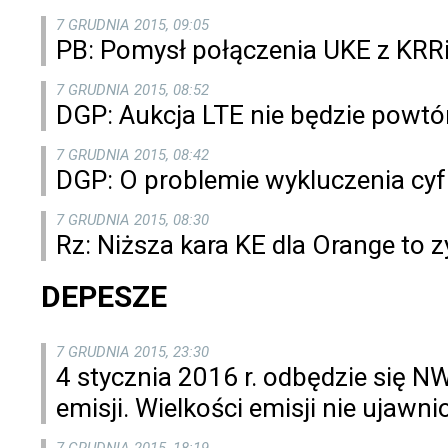
7 GRUDNIA 2015, 09:05
PB: Pomysł połączenia UKE z KRRiT
7 GRUDNIA 2015, 08:52
DGP: Aukcja LTE nie będzie powt
7 GRUDNIA 2015, 08:42
DGP: O problemie wykluczenia cy
7 GRUDNIA 2015, 08:30
Rz: Niższa kara KE dla Orange to z
DEPESZE
7 GRUDNIA 2015, 23:30
4 stycznia 2016 r. odbędzie się N
emisji. Wielkości emisji nie ujawn
7 GRUDNIA 2015, 18:19