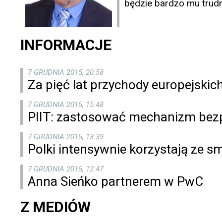
będzie bardzo mu trudn
INFORMACJE
7 GRUDNIA 2015, 20:58
Za pięć lat przychody europejskic
7 GRUDNIA 2015, 15:48
PIIT: zastosować mechanizm bez
7 GRUDNIA 2015, 13:39
Polki intensywnie korzystają ze 
7 GRUDNIA 2015, 12:47
Anna Sieńko partnerem w PwC
Z MEDIÓW