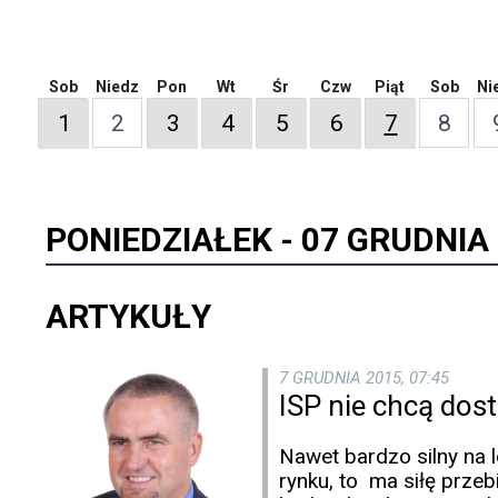
Sob
Niedz
Pon
Wt
Śr
Czw
Piąt
Sob
Ni
1
2
3
4
5
6
7
8
PONIEDZIAŁEK -
07 GRUDNIA
ARTYKUŁY
7 GRUDNIA 2015, 07:45
ISP nie chcą dost
Nawet bardzo silny na 
rynku, to ma siłę przeb