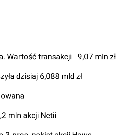
 Wartość transakcji - 9,07 mln zł
yła dzisiaj 6,088 mld zł
nuowana
 mln akcji Netii
o 3-proc. pakiet akcji Hawe