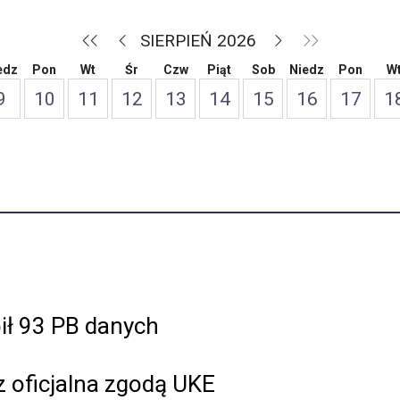
SIERPIEŃ 2026
edz
Pon
Wt
Śr
Czw
Piąt
Sob
Niedz
Pon
W
9
10
11
12
13
14
15
16
17
1
ił 93 PB danych
 oficjalna zgodą UKE