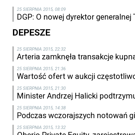
25 SIERPNIA 2015, 08:09
DGP: O nowej dyrektor generalnej 
DEPESZE
25 SIERPNIA 2015, 22:32
Arteria zamknęła transakcje kupna
25 SIERPNIA 2015, 21:36
Wartość ofert w aukcji częstotliw
25 SIERPNIA 2015, 21:30
Minister Andrzej Halicki podtrzym
25 SIERPNIA 2015, 14:38
Podczas wczorajszych notowań gieł
25 SIERPNIA 2015, 13:32
Oberio Private Equity, zarejestrow