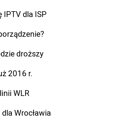
 IPTV dla ISP
zporządzenie?
ędzie droższy
ż 2016 r.
linii WLR
i dla Wrocławia