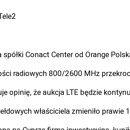
Tele2
 spółki Conact Center od Orange Polska.
ości radiowych 800/2600 MHz przekrocz
uje opinię, że aukcja LTE będzie konty
dowych właściciela zmieniło prawie 1,2
ana na Cyprze firma inwestycyjna, kupił