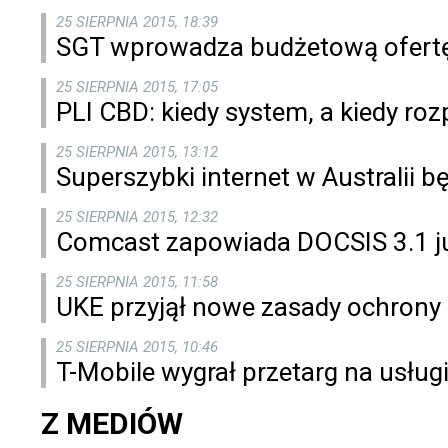
25 SIERPNIA 2015, 18:39
SGT wprowadza budżetową ofertę
25 SIERPNIA 2015, 17:05
PLI CBD: kiedy system, a kiedy ro
25 SIERPNIA 2015, 13:12
Superszybki internet w Australii b
25 SIERPNIA 2015, 12:32
Comcast zapowiada DOCSIS 3.1 ju
25 SIERPNIA 2015, 11:58
UKE przyjął nowe zasady ochrony 
25 SIERPNIA 2015, 10:46
T-Mobile wygrał przetarg na usług
Z MEDIÓW