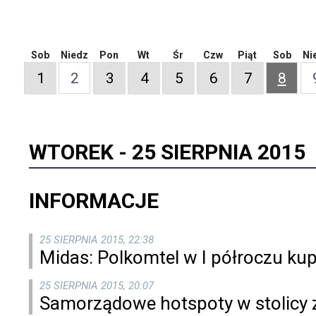
Sob
Niedz
Pon
Wt
Śr
Czw
Piąt
Sob
Ni
1
2
3
4
5
6
7
8
WTOREK -
25 SIERPNIA 2015
INFORMACJE
25 SIERPNIA 2015, 22:38
Midas: Polkomtel w I półroczu kup
25 SIERPNIA 2015, 20:07
Samorządowe hotspoty w stolicy z