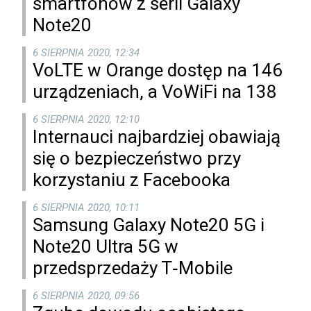
smartfonów z serii Galaxy
Note20
6 SIERPNIA 2020, 12:34
VoLTE w Orange dostęp na 146
urządzeniach, a VoWiFi na 138
6 SIERPNIA 2020, 12:10
Internauci najbardziej obawiają
się o bezpieczeństwo przy
korzystaniu z Facebooka
6 SIERPNIA 2020, 10:11
Samsung Galaxy Note20 5G i
Note20 Ultra 5G w
przedsprzedaży T‑Mobile
6 SIERPNIA 2020, 09:56