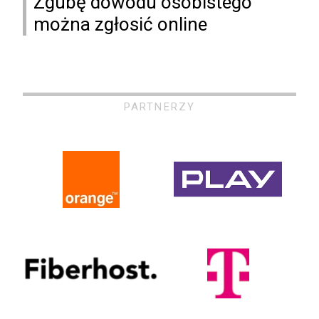
Zgubę dowodu osobistego
można zgłosić online
PARTNERZY