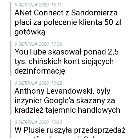
6 SIERPNIA 2020, 16:11
ANet Connect z Sandomierza
płaci za polecenie klienta 50 zł
gotówką
6 SIERPNIA 2020, 13:26
YouTube skasował ponad 2,5
tys. chińskich kont siejących
dezinformację
6 SIERPNIA 2020, 13:22
Anthony Levandowski, były
inżynier Google'a skazany za
kradzież tajemnic handlowych
6 SIERPNIA 2020, 13:20
W Plusie ruszyła przedsprzedaż