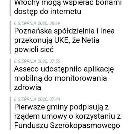
Włochy mogą wspierać bonami
dostęp do internetu
6 SIERPNIA 2020, 08:19
Poznańska spółdzielnia i Inea
przekonują UKE, że Netia
powieli sieć
6 SIERPNIA 2020, 07:55
Asseco udostępniło aplikację
mobilną do monitorowania
zdrowia
6 SIERPNIA 2020, 07:44
Pierwsze gminy podpisują z
rządem umowy o korzystaniu z
Funduszu Szerokopasmowego