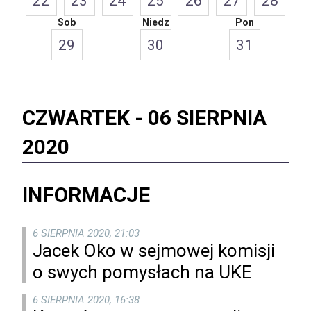
22
23
24
25
26
27
28
Sob
Niedz
Pon
29
30
31
CZWARTEK -
06 SIERPNIA
2020
INFORMACJE
6 SIERPNIA 2020, 21:03
Jacek Oko w sejmowej komisji
o swych pomysłach na UKE
6 SIERPNIA 2020, 16:38