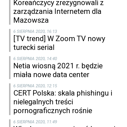
Koreańczycy zrezygnowali z
zarządzania Internetem dla
Mazowsza
6 SIERPNIA 2020, 16:13
[TV trend] W Zoom TV nowy
turecki serial
6 SIERPNIA 2020, 14:40
Netia wiosną 2021 r. będzie
miała nowe data center
6 SIERPNIA 2020, 12:15
CERT Polska: skala phishingu i
nielegalnych treści
pornograficznych rośnie
6 SIERPNIA 2020, 11:49