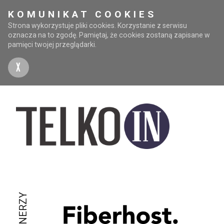
KOMUNIKAT COOKIES
Strona wykorzystuje pliki cookies. Korzystanie z serwisu
oznacza na to zgodę. Pamiętaj, że cookies zostaną zapisane w
pamięci twojej przeglądarki.
X
PARTNERZY