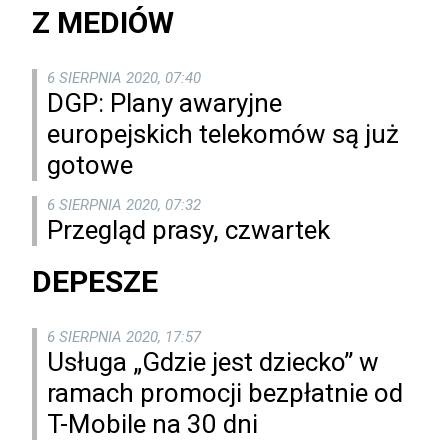
Z MEDIÓW
6 SIERPNIA 2020, 07:40
DGP: Plany awaryjne
europejskich telekomów są już
gotowe
6 SIERPNIA 2020, 07:32
Przegląd prasy, czwartek
DEPESZE
6 SIERPNIA 2020, 17:57
Usługa „Gdzie jest dziecko” w
ramach promocji bezpłatnie od
T-Mobile na 30 dni