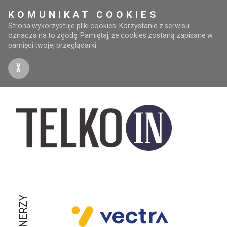
KOMUNIKAT COOKIES
Strona wykorzystuje pliki cookies. Korzystanie z serwisu
oznacza na to zgodę. Pamiętaj, że cookies zostaną zapisane w
pamięci twojej przeglądarki.
X
PARTNERZY