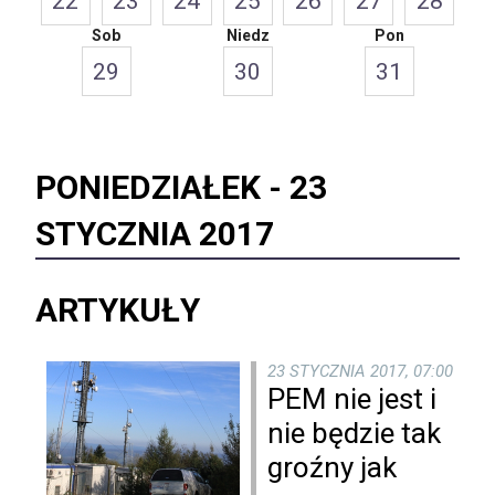
22
23
24
25
26
27
28
Sob
Niedz
Pon
29
30
31
PONIEDZIAŁEK -
23
STYCZNIA 2017
ARTYKUŁY
23 STYCZNIA 2017, 07:00
PEM nie jest i
nie będzie tak
groźny jak