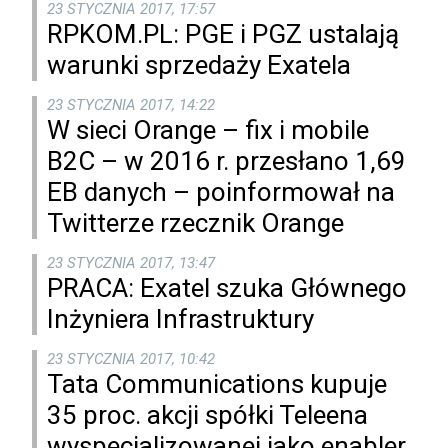
23 STYCZNIA 2017, 17:57
RPKOM.PL: PGE i PGZ ustalają
warunki sprzedaży Exatela
23 STYCZNIA 2017, 14:22
W sieci Orange – fix i mobile
B2C – w 2016 r. przesłano 1,69
EB danych – poinformował na
Twitterze rzecznik Orange
23 STYCZNIA 2017, 13:47
PRACA: Exatel szuka Głównego
Inżyniera Infrastruktury
23 STYCZNIA 2017, 10:42
Tata Communications kupuje
35 proc. akcji spółki Teleena
wyspecjalizowanej jako enabler