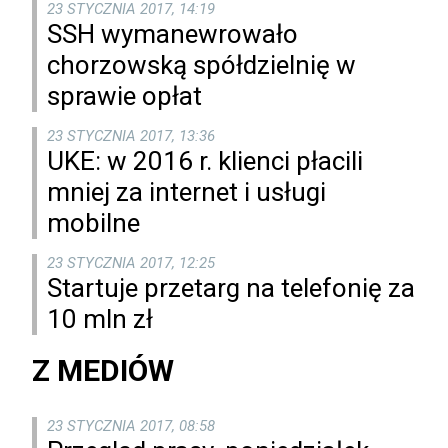
23 STYCZNIA 2017, 14:19
SSH wymanewrowało
chorzowską spółdzielnię w
sprawie opłat
23 STYCZNIA 2017, 13:36
UKE: w 2016 r. klienci płacili
mniej za internet i usługi
mobilne
23 STYCZNIA 2017, 12:25
Startuje przetarg na telefonię za
10 mln zł
Z MEDIÓW
23 STYCZNIA 2017, 08:58