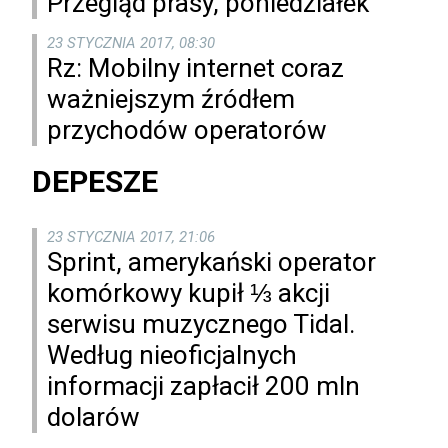
Przegląd prasy, poniedziałek
23 STYCZNIA 2017, 08:30
Rz: Mobilny internet coraz
ważniejszym źródłem
przychodów operatorów
DEPESZE
23 STYCZNIA 2017, 21:06
Sprint, amerykański operator
komórkowy kupił ⅓ akcji
serwisu muzycznego Tidal.
Według nieoficjalnych
informacji zapłacił 200 mln
dolarów