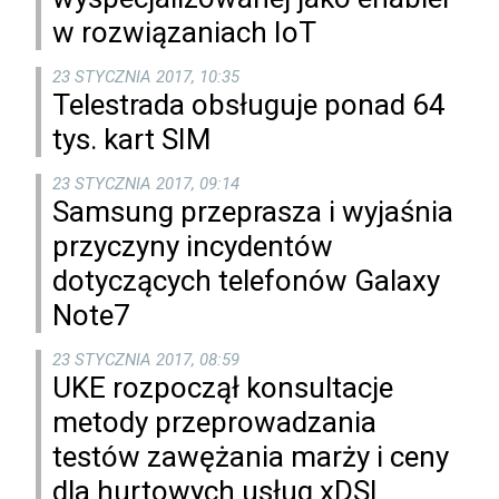
w rozwiązaniach IoT
23 STYCZNIA 2017, 10:35
Telestrada obsługuje ponad 64
tys. kart SIM
23 STYCZNIA 2017, 09:14
Samsung przeprasza i wyjaśnia
przyczyny incydentów
dotyczących telefonów Galaxy
Note7
23 STYCZNIA 2017, 08:59
UKE rozpoczął konsultacje
metody przeprowadzania
testów zawężania marży i ceny
dla hurtowych usług xDSL