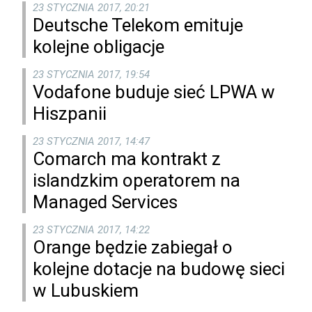
23 STYCZNIA 2017, 20:21
Deutsche Telekom emituje
kolejne obligacje
23 STYCZNIA 2017, 19:54
Vodafone buduje sieć LPWA w
Hiszpanii
23 STYCZNIA 2017, 14:47
Comarch ma kontrakt z
islandzkim operatorem na
Managed Services
23 STYCZNIA 2017, 14:22
Orange będzie zabiegał o
kolejne dotacje na budowę sieci
w Lubuskiem