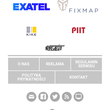
REGULAMIN
O NAS
REKLAMA
SERWISU
POLITYKA
KONTAKT
PRYWATNOŚCI