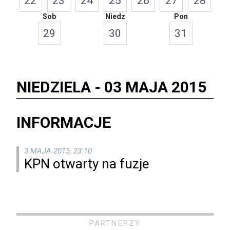
22
23
24
25
26
27
28
Sob
Niedz
Pon
29
30
31
NIEDZIELA -
03 MAJA 2015
INFORMACJE
3 MAJA 2015, 23:10
KPN otwarty na fuzje
PARTNERZY