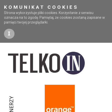
KOMUNIKAT COOKIES
Strona wykorzystuje pliki cookies. Korzystanie z serwisu
oznacza na to zgodę. Pamiętaj, że cookies zostaną zapisane w
pamięci twojej przeglądarki.
X
PARTNERZY