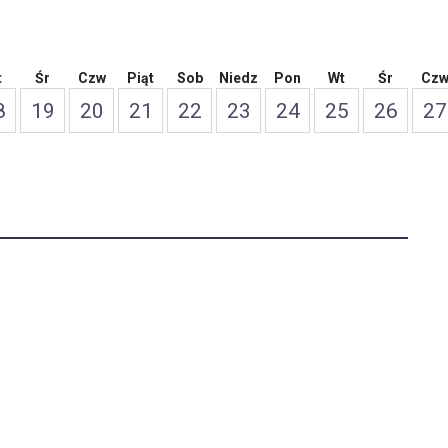
t
Śr
Czw
Piąt
Sob
Niedz
Pon
Wt
Śr
Cz
8
19
20
21
22
23
24
25
26
27