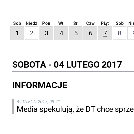
Sob
Niedz
Pon
Wt
Śr
Czw
Piąt
Sob
Ni
1
2
3
4
5
6
7
8
SOBOTA -
04 LUTEGO 2017
INFORMACJE
4 LUTEGO 2017, 09:41
Media spekulują, że DT chce sprz