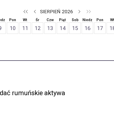
SIERPIEŃ 2026
edz
Pon
Wt
Śr
Czw
Piąt
Sob
Niedz
Pon
W
9
10
11
12
13
14
15
16
17
1
edać rumuńskie aktywa