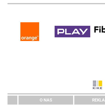
O NAS
REKL