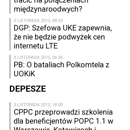
tracić na połączeniach
międzynaroodwych?
3 LISTOPADA 2015, 08:33
DGP: Szefowa UKE zapewnia,
że nie będzie podwyżek cen
internetu LTE
3 LISTOPADA 2015, 06:26
PB: O bataliach Polkomtela z
UOKiK
DEPESZE
3 LISTOPADA 2015, 18:00
CPPC przeprowadzi szkolenia
dla beneficjentów POPC 1.1 w