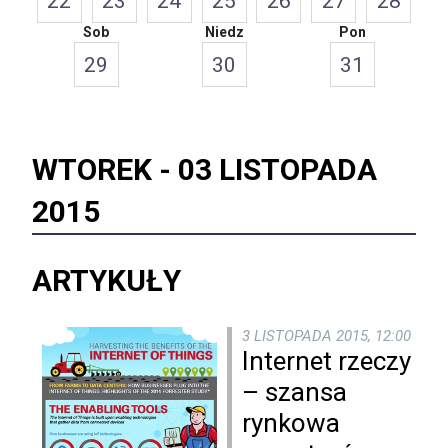
22
23
24
25
26
27
28
Sob
Niedz
Pon
29
30
31
WTOREK -
03 LISTOPADA
2015
ARTYKUŁY
3 LISTOPADA 2015, 12:00
Internet rzeczy
– szansa
rynkowa