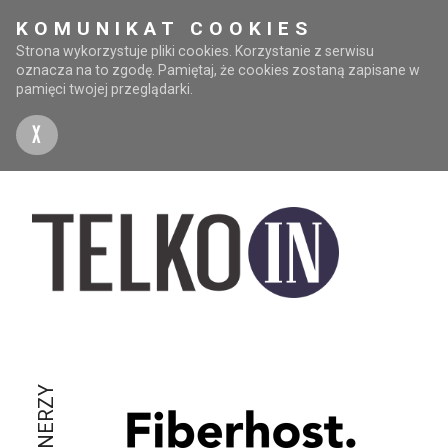
KOMUNIKAT COOKIES
Strona wykorzystuje pliki cookies. Korzystanie z serwisu
oznacza na to zgodę. Pamiętaj, że cookies zostaną zapisane w
pamięci twojej przeglądarki.
X
PARTNERZY