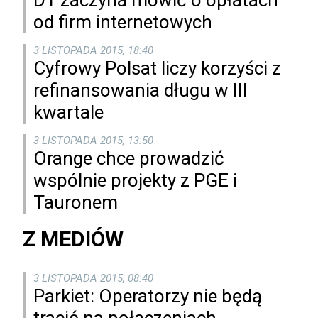
DT zaczyna mówić o opłatach
od firm internetowych
3 LISTOPADA 2015, 18:40
Cyfrowy Polsat liczy korzyści z
refinansowania długu w III
kwartale
3 LISTOPADA 2015, 13:50
Orange chce prowadzić
wspólnie projekty z PGE i
Tauronem
Z MEDIÓW
3 LISTOPADA 2015, 08:40
Parkiet: Operatorzy nie będą