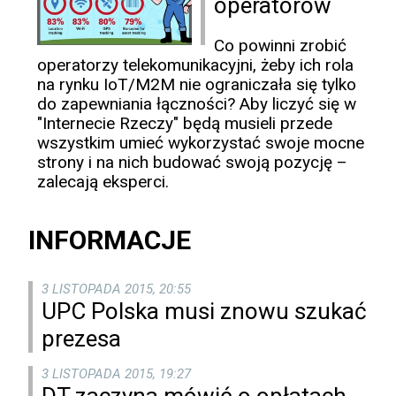
operatorów
Co powinni zrobić
operatorzy telekomunikacyjni, żeby ich rola
na rynku IoT/M2M nie ograniczała się tylko
do zapewniania łączności? Aby liczyć się w
"Internecie Rzeczy" będą musieli przede
wszystkim umieć wykorzystać swoje mocne
strony i na nich budować swoją pozycję –
zalecają eksperci.
INFORMACJE
3 LISTOPADA 2015, 20:55
UPC Polska musi znowu szukać
prezesa
3 LISTOPADA 2015, 19:27