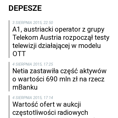
DEPESZE
3 SIERPNIA 2015, 22:50
A1, austriacki operator z grupy
Telekom Austria rozpoczął testy
telewizji działającej w modelu
OTT
4 SIERPNIA 2015, 17:25
Netia zastawiła część aktywów
o wartości 690 mln zł na rzecz
mBanku
4 SIERPNIA 2015, 17:14
Wartość ofert w aukcji
częstotliwości radiowych