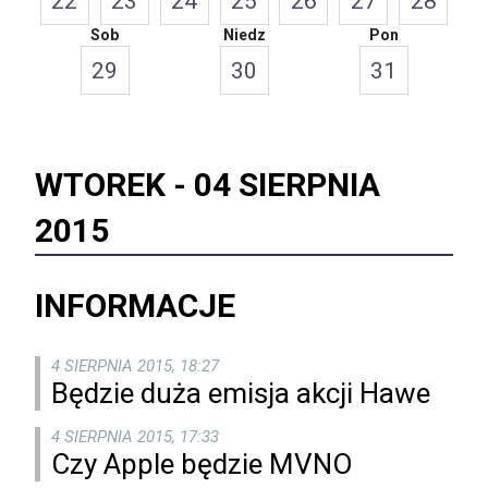
22
23
24
25
26
27
28
Sob
Niedz
Pon
29
30
31
WTOREK -
04 SIERPNIA
2015
INFORMACJE
4 SIERPNIA 2015, 18:27
Będzie duża emisja akcji Hawe
4 SIERPNIA 2015, 17:33
Czy Apple będzie MVNO