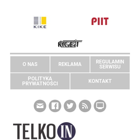
REGULAMIN
O NAS
REKLAMA
SERWISU
POLITYKA
KONTAKT
PRYWATNOŚCI