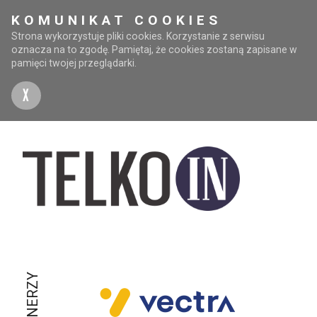
KOMUNIKAT COOKIES
Strona wykorzystuje pliki cookies. Korzystanie z serwisu
oznacza na to zgodę. Pamiętaj, że cookies zostaną zapisane w
pamięci twojej przeglądarki.
X
PARTNERZY