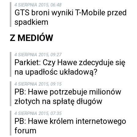
4 SIERPNIA 2015, 06:48
GTS broni wyniki T-Mobile przed
spadkiem
Z MEDIÓW
4 SIERPNIA 2015, 09:27
Parkiet: Czy Hawe zdecyduje się
na upadłośc układową?
4 SIERPNIA 2015, 09:15
PB: Hawe potrzebuje milionów
złotych na spłatę długów
4 SIERPNIA 2015, 07:35
PB: Hawe królem internetowego
forum