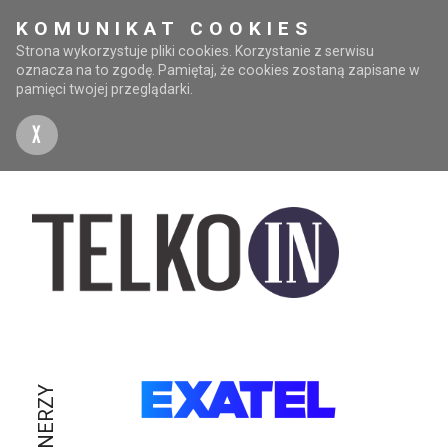
KOMUNIKAT COOKIES
Strona wykorzystuje pliki cookies. Korzystanie z serwisu
oznacza na to zgodę. Pamiętaj, że cookies zostaną zapisane w
pamięci twojej przeglądarki.
X
PARTNERZY