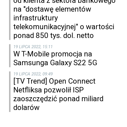
od klienta z sektora bankowego
na "dostawę elementów
infrastruktury
telekomunikacyjnej" o wartości
ponad 850 tys. dol. netto
19 LIPCA 2022, 15:11
W T-Mobile promocja na
Samsunga Galaxy S22 5G
19 LIPCA 2022, 09:49
[TV Trend] Open Connect
Netfliksa pozwolił ISP
zaoszczędzić ponad miliard
dolarów