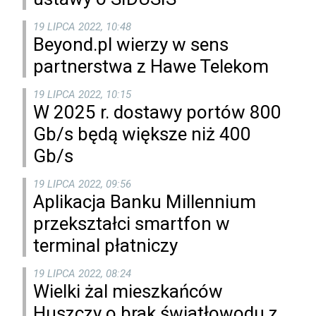
19 LIPCA 2022, 10:48
Beyond.pl wierzy w sens
partnerstwa z Hawe Telekom
19 LIPCA 2022, 10:15
W 2025 r. dostawy portów 800
Gb/s będą większe niż 400
Gb/s
19 LIPCA 2022, 09:56
Aplikacja Banku Millennium
przekształci smartfon w
terminal płatniczy
19 LIPCA 2022, 08:24
Wielki żal mieszkańców
Huszczy o brak światłowodu z