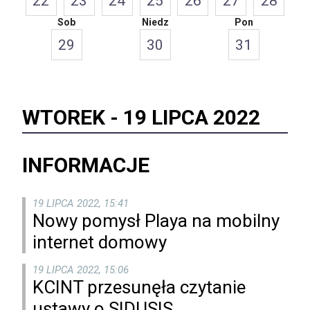
22
23
24
25
26
27
28
Sob
Niedz
Pon
29
30
31
WTOREK -
19 LIPCA 2022
INFORMACJE
19 LIPCA 2022, 15:41
Nowy pomysł Playa na mobilny
internet domowy
19 LIPCA 2022, 15:06
KCINT przesunęła czytanie
ustawy o SIDUSIS