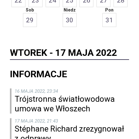
22
23
24
25
26
27
28
Sob
Niedz
Pon
29
30
31
WTOREK -
17 MAJA 2022
INFORMACJE
16 MAJA 2022, 23:34
Trójstronna światłowodowa
umowa we Włoszech
17 MAJA 2022, 21:43
Stéphane Richard zrezygnował
z odprawy