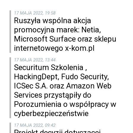
17 MAJA 2022, 19:58
Ruszyła wspólna akcja
promocyjna marek: Netia,
Microsoft Surface oraz sklepu
internetowego x-kom.pl
17 MAJA 2022, 13:44
Securitum Szkolenia ,
HackingDept, Fudo Security,
ICSec S.A. oraz Amazon Web
Services przystąpiły do
Porozumienia o współpracy w
cyberbezpieczeństwie
17 MAJA 2022, 09:42
Projekt decyzji dotyczącej