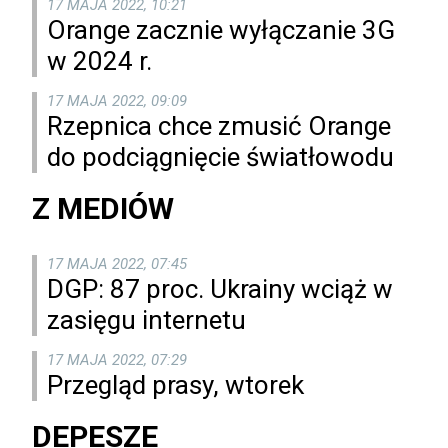
17 MAJA 2022, 10:21
Orange zacznie wyłączanie 3G
w 2024 r.
17 MAJA 2022, 09:09
Rzepnica chce zmusić Orange
do podciągnięcie światłowodu
Z MEDIÓW
17 MAJA 2022, 07:45
DGP: 87 proc. Ukrainy wciąż w
zasięgu internetu
17 MAJA 2022, 07:29
Przegląd prasy, wtorek
DEPESZE