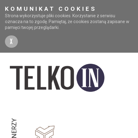
KOMUNIKAT COOKIES
Strona wykorzystuje pliki cookies. Korzystanie z serwisu
oznacza na to zgodę. Pamiętaj, że cookies zostaną zapisane w
pamięci twojej przeglądarki.
X
PARTNERZY