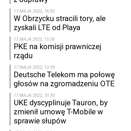
17 MAJA 2022, 16:02
W Obrzycku stracili tory, ale
zyskali LTE od Playa
17 MAJA 2022, 15:56
PKE na komisji prawniczej
rządu
17 MAJA 2022, 13:39
Deutsche Telekom ma połowę
głosów na zgromadzeniu OTE
17 MAJA 2022, 10:30
UKE dyscyplinuje Tauron, by
zmienił umowę T-Mobile w
sprawie słupów